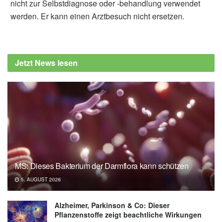
nicht zur Selbstdiagnose oder -behandlung verwendet
werden. Er kann einen Arztbesuch nicht ersetzen.
Alfred Domke
University of California: Nutritional
supplements significantly reduce child
Jetzt News lesen
deaths, (Abruf: 10.11.2019),
University of
California
American Journal of Clinical Nutrition: Lipid-
based nutrient supplements and all-cause
mortality in children 6–24 months of age: a
meta-analysis of randomized controlled trials,
(Abruf: 10.11.2019),
American Journal of
Clinical Nutrition
MS: Dieses Bakterium der Darmflora kann schützen
5. AUGUST 2026
Alzheimer, Parkinson & Co: Dieser
Pflanzenstoffe zeigt beachtliche Wirkungen