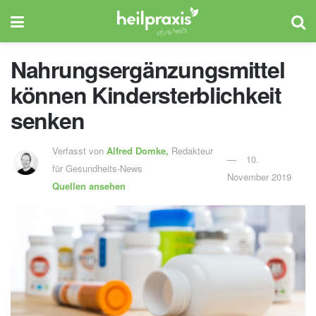
Nahrungsergänzungsmittel
können Kindersterblichkeit
senken
Verfasst von
Alfred Domke,
Redakteur
10.
für Gesundheits-News
November 2019
Quellen ansehen