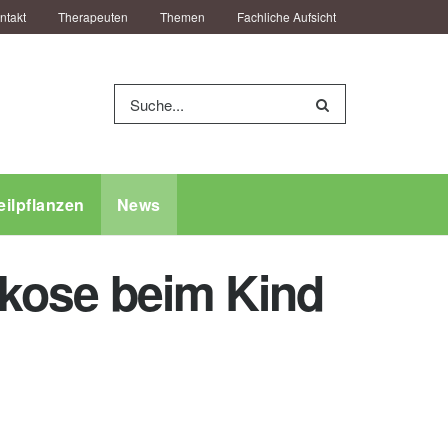
ntakt
Therapeuten
Themen
Fachliche Aufsicht
eilpflanzen
News
arkose beim Kind