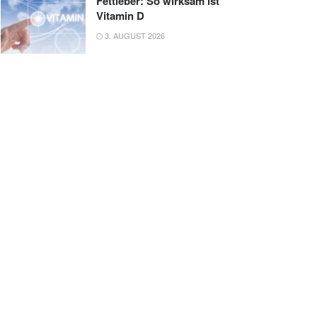
Fettleber: So wirksam ist
Vitamin D
3. AUGUST 2026