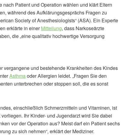
je nach Patient und Operation wählen und klärt Eltern
heuen, während des Aufklärungsgesprächs Fragen zu
merican Society of Anesthesiologists“ (ASA). Ein Experte
n erklärte in einer
Mitteilung
, dass Narkoseärzte
ben, die „eine qualitativ hochwertige Versorgung
 über vergangene und bestehende Krankheiten des Kindes
unter
Asthma
oder Allergien leidet. „Fragen Sie den
nten unterbrechen oder stoppen soll, die es sonst
Kindes, einschließlich Schmerzmitteln und Vitaminen, ist
 vorliegen. Ihr Kinder- und Jugendarzt wird Sie dabei
nken vor der Operation aus? Meist darf ein Patient sechs
hrung zu sich nehmen“, erklärt der Mediziner.