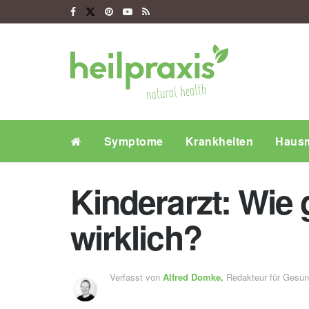
Symptome
Krankheiten
Hausm
Kinderarzt: Wie 
wirklich?
Verfasst von
Alfred Domke,
Redakteur für Gesu