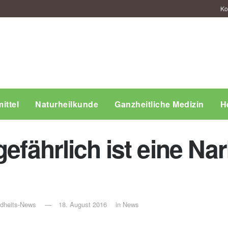
Ko
ittel
Naturheilkunde
Ganzheitliche Medizin
H
gefährlich ist eine N
ndheits-News
18. August 2016
in
News