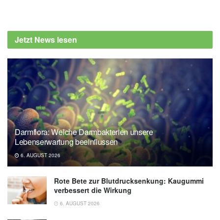
Alexander Stindt
Hsin‐Chieh Yeh, John P. Bantle, Maria
Cassidy‐Begay, George Blackburn, George
Jetzt News lesen
A. Bray et al.: Intensive Weight Loss
Intervention and Cancer Risk in Adults with
Type 2 Diabetes: Analysis of the Look
AHEAD Randomized Clinical Trial, in
Obesity (veröffentlicht 25.08.2020),
Obesity
Darmflora: Welche Darmbakterien unsere
Lebenserwartung beeinflussen
6. AUGUST 2026
Rote Bete zur Blutdrucksenkung: Kaugummi
verbessert die Wirkung
6. AUGUST 2026