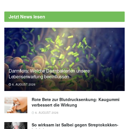
Jing Yuan, Chen Chen, Jinghua Cui, Jing Lu,
Chao Yan et al.: Fatty Liver Disease Caused
Jetzt News lesen
by High-Alcohol-Producing Klebsiella
pneumoniae, in Cell Metabolism (Abfrage:
20.09.2019),
Cell Metabolism
Darmflora: Welche Darmbakterien unsere
Lebenserwartung beeinflussen
6. AUGUST 2026
Rote Bete zur Blutdrucksenkung: Kaugummi
verbessert die Wirkung
6. AUGUST 2026
So wirksam ist Salbei gegen Streptokokken-