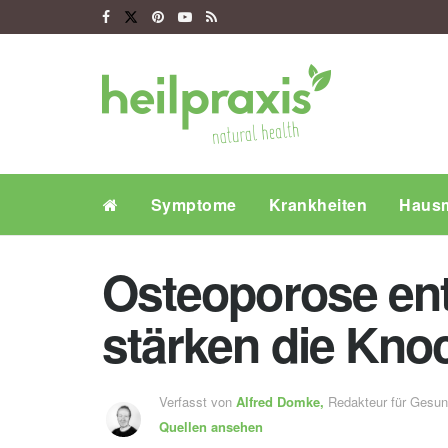
Symptome
Krankheiten
Hausm
Osteoporose ent
stärken die Kno
Verfasst von
Alfred Domke,
Redakteur für Gesu
Quellen ansehen