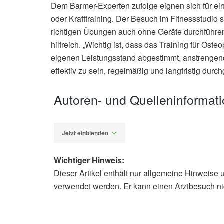
Dem Barmer-Experten zufolge eignen sich für e
oder Krafttraining. Der Besuch im Fitnessstudio 
richtigen Übungen auch ohne Geräte durchführe
hilfreich. „Wichtig ist, dass das Training für Ost
eigenen Leistungsstand abgestimmt, anstrengend
effektiv zu sein, regelmäßig und langfristig durch
Autoren- und Quelleninformat
Jetzt einblenden
Wichtiger Hinweis:
Dieser Artikel enthält nur allgemeine Hinweise 
Alfred Domke
verwendet werden. Er kann einen Arztbesuch ni
Barmer: Osteoporose mit Bewegung 
(Abruf: 08.09.2019),
Barmer