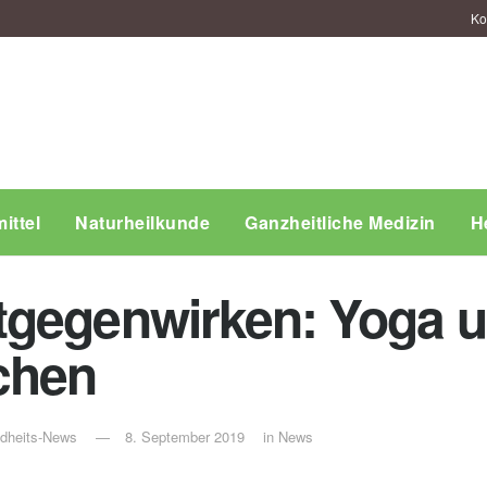
Ko
ittel
Naturheilkunde
Ganzheitliche Medizin
H
gegenwirken: Yoga un
chen
ndheits-News
8. September 2019
in
News