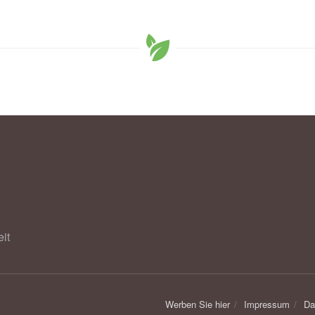
lichkeit im Gesundheitswesen: Osteoporose, (Abruf:
n.de
it
Werben Sie hier
Impressum
Da