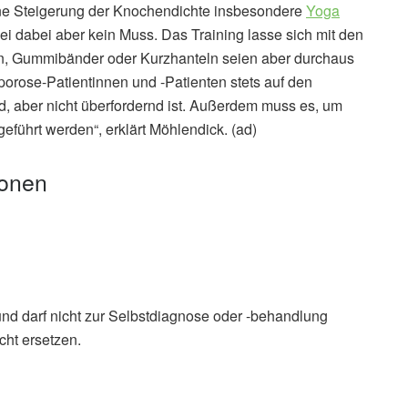
ine Steigerung der Knochendichte insbesondere
Yoga
sei dabei aber kein Muss. Das Training lasse sich mit den
n, Gummibänder oder Kurzhanteln seien aber durchaus
eoporose-Patientinnen und -Patienten stets auf den
, aber nicht überfordernd ist. Außerdem muss es, um
geführt werden“, erklärt Möhlendick. (ad)
ionen
und darf nicht zur Selbstdiagnose oder -behandlung
cht ersetzen.
entgegenwirken: Starke Knochen durch Training,