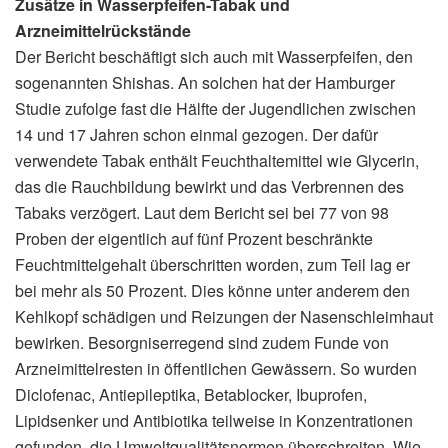
Zusätze in Wasserpfeifen-Tabak und
Arzneimittelrückstände
Der Bericht beschäftigt sich auch mit Wasserpfeifen, den
sogenannten Shishas. An solchen hat der Hamburger
Studie zufolge fast die Hälfte der Jugendlichen zwischen
14 und 17 Jahren schon einmal gezogen. Der dafür
verwendete Tabak enthält Feuchthaltemittel wie Glycerin,
das die Rauchbildung bewirkt und das Verbrennen des
Tabaks verzögert. Laut dem Bericht sei bei 77 von 98
Proben der eigentlich auf fünf Prozent beschränkte
Feuchtmittelgehalt überschritten worden, zum Teil lag er
bei mehr als 50 Prozent. Dies könne unter anderem den
Kehlkopf schädigen und Reizungen der Nasenschleimhaut
bewirken. Besorgniserregend sind zudem Funde von
Arzneimittelresten in öffentlichen Gewässern. So wurden
Diclofenac, Antiepileptika, Betablocker, Ibuprofen,
Lipidsenker und Antibiotika teilweise in Konzentrationen
gefunden, die Umweltqualitätsnormen überschreiten. Wie