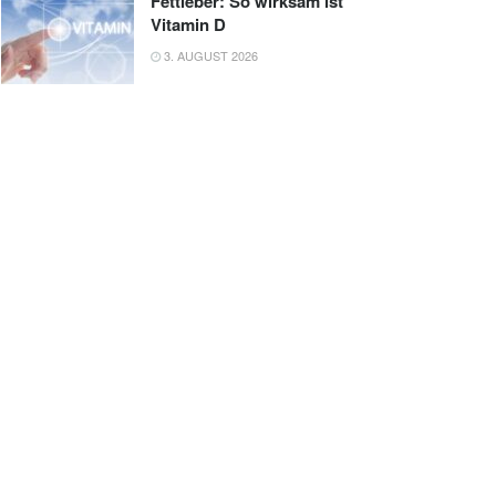
Fettleber: So wirksam ist
Vitamin D
3. AUGUST 2026