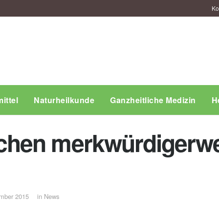
Ko
ittel
Naturheilkunde
Ganzheitliche Medizin
H
hen merkwürdigerwe
mber 2015
in
News