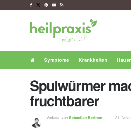
Symptome
Krankheiten
Hausm
Spulwürmer mac
fruchtbarer
Verfasst von
Sebastian Bertram
21. Nove