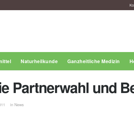
Ko
ittel
Naturheilkunde
Ganzheitliche Medizin
H
die Partnerwahl und 
011
in
News