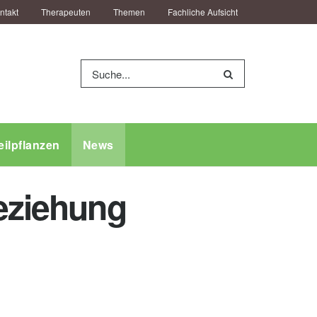
ntakt
Therapeuten
Themen
Fachliche Aufsicht
eilpflanzen
News
Beziehung