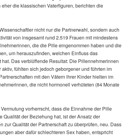
eher die klassischen Vaterfiguren, berichten die
issenschaftler nicht nur die Partnerwahl, sondern auch
ktivität von insgesamt rund 2.519 Frauen mit mindestens
eilnehmerinnen, die die Pille eingenommen haben und die
men, um herauszufinden, welchen Einfluss das
ft hat. Das verblüffende Resultat: Die Pillennehmerinnen
 aktiv, fühlten sich jedoch geborgener und führten im
artnerschaften mit den Vätern ihrer Kinder hielten im
lnehmerinnen, die nicht hormonell verhüteten (84 Monate
e Vermutung vorherrscht, dass die Einnahme der Pille
e Qualität der Beziehung hat, ist der Ansatz der
 zur Qualität der Partnerschaft zu überprüfen, neu. Dass
hungen aber dafür schlechteren Sex haben, entspricht