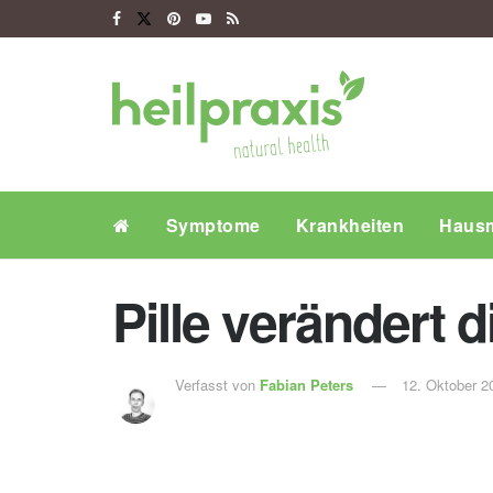
Symptome
Krankheiten
Hausm
Pille verändert 
Verfasst von
Fabian Peters
12. Oktober 2