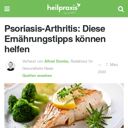
Psoriasis-Arthritis: Diese
Ernährungstipps können
helfen
Verfasst von
Alfred Domke,
Redakteur für
7. März
Gesundheits-News
2023
Quellen ansehen