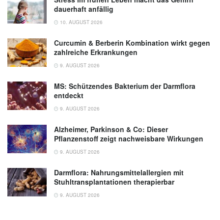
tissue inflammation and insulin resistance; in:
dauerhaft anfällig
Cellular and Molecular Life Sciences,
10. AUGUST 2026
(veröffentlicht: 15.10.2013),
Cellular and
Molecular Life Sciences
Curcumin & Berberin Kombination wirkt gegen
zahlreiche Erkrankungen
Deutsche Rheuma-Liga: Psoriasis-Arthritis,
9. AUGUST 2026
(Abruf: 07.03.2023),
Deutsche Rheuma-Liga
MS: Schützendes Bakterium der Darmflora
entdeckt
9. AUGUST 2026
Alzheimer, Parkinson & Co: Dieser
Pflanzenstoff zeigt nachweisbare Wirkungen
9. AUGUST 2026
Darmflora: Nahrungsmittelallergien mit
Stuhltransplantationen therapierbar
9. AUGUST 2026