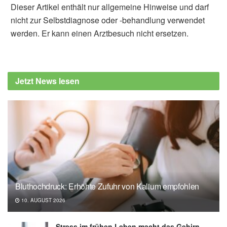
Dieser Artikel enthält nur allgemeine Hinweise und darf
nicht zur Selbstdiagnose oder -behandlung verwendet
werden. Er kann einen Arztbesuch nicht ersetzen.
Alfred Domke
Cleveland Clinic: How What You Eat Affects
Your Psoriatic Arthritis, (Abruf: 07.03.2023),
Jetzt News lesen
Cleveland Clinic
G Márquez Balbás, M Sánchez Regaña & P
Umbert Millet: Study on the use of omega-3
fatty acids as a therapeutic supplement in
treatment of psoriasis; in: Clinical, Cosmetic
and Investigational Dermatology,
(veröffentlicht: 20.06.2011),
Clinical,
Cosmetic and Investigational Dermatology
Bluthochdruck: Erhöhte Zufuhr von Kalium empfohlen
Daniel A. Winer, Shawn Winer, Melissa H. Y.
10. AUGUST 2026
Chng, Lei Shen & Edgar G. Engleman: B
Lymphocytes in obesity related adipose
Stress im frühen Leben macht das Gehirn