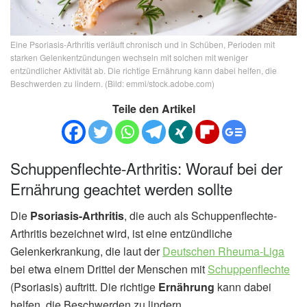
Eine Psoriasis-Arthritis verläuft chronisch und in Schüben, Perioden mit
starken Gelenkentzündungen wechseln mit solchen mit weniger
entzündlicher Aktivität ab. Die richtige Ernährung kann dabei helfen, die
Beschwerden zu lindern. (Bild: emmi/stock.adobe.com)
Teile den Artikel
Schuppenflechte-Arthritis: Worauf bei der
Ernährung geachtet werden sollte
Die
Psoriasis-Arthritis
, die auch als Schuppenflechte-
Arthritis bezeichnet wird, ist eine entzündliche
Gelenkerkrankung, die laut der
Deutschen Rheuma-Liga
bei etwa einem Drittel der Menschen mit
Schuppenflechte
(Psoriasis) auftritt. Die richtige
Ernährung
kann dabei
helfen, die Beschwerden zu lindern.