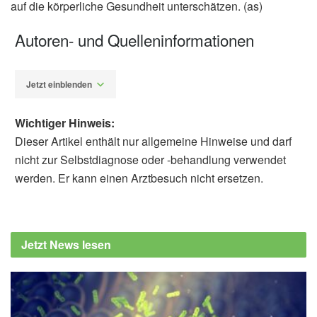
auf die körperliche Gesundheit unterschätzen. (as)
Autoren- und Quelleninformationen
Jetzt einblenden
Wichtiger Hinweis:
Dieser Artikel enthält nur allgemeine Hinweise und darf
nicht zur Selbstdiagnose oder -behandlung verwendet
werden. Er kann einen Arztbesuch nicht ersetzen.
Alexander Stindt
Joseph Firth, Najma Siddiqi, Ai Koyanagi,
Dan Siskind, Simon Rosenbaum et al.: The
Jetzt News lesen
Lancet Psychiatry Commission: a blueprint
for protecting physical health in people with
mental illness, in The Lancet Psychiatry
(Abfrage: 18.07.2019),
The Lancet Psychiatry