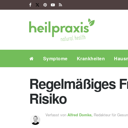
Symptome
Krankheiten
Hausm
Regelmäßiges Fr
Risiko
Verfasst von
Alfred Domke,
Redakteur für Gesu