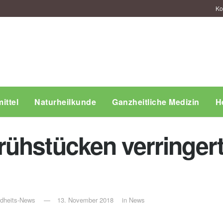
Ko
ittel
Naturheilkunde
Ganzheitliche Medizin
H
ühstücken verringert
ndheits-News
13. November 2018
in
News