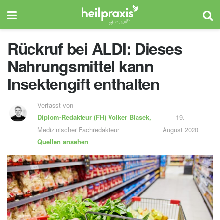
Rückruf bei ALDI: Dieses
Nahrungsmittel kann
Insektengift enthalten
Verfasst von
Diplom-Redakteur (FH)
Volker Blasek,
19.
Medizinischer Fachredakteur
August 2020
Quellen ansehen