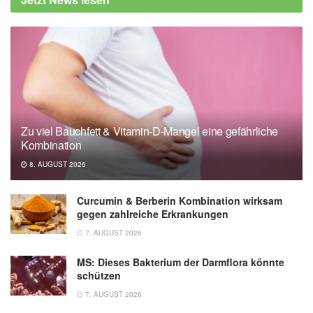
Cashewkerne (veröffentlicht: 17.08.2020),
lebensmittelwarnung.de
Zu viel Bauchfett & Vitamin-D-Mangel eine gefährliche
Kombination
8. AUGUST 2026
Curcumin & Berberin Kombination wirksam
gegen zahlreiche Erkrankungen
7. AUGUST 2026
MS: Dieses Bakterium der Darmflora könnte
schützen
7. AUGUST 2026