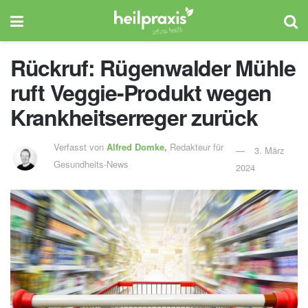
Rückruf: Rügenwalder Mühle
ruft Veggie-Produkt wegen
Krankheitserreger zurück
Verfasst von
Alfred Domke,
Redakteur für
3. März
Gesundheits-News
2024