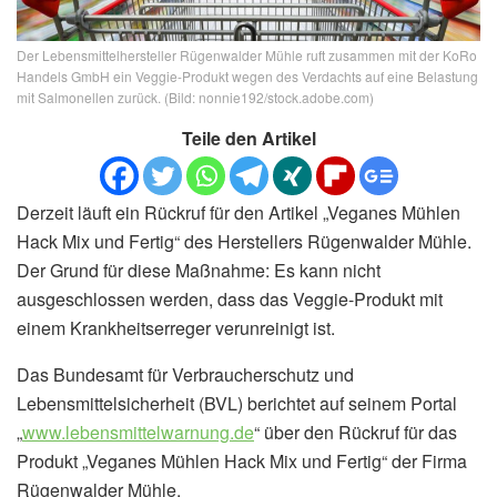
Der Lebensmittelhersteller Rügenwalder Mühle ruft zusammen mit der KoRo
Handels GmbH ein Veggie-Produkt wegen des Verdachts auf eine Belastung
mit Salmonellen zurück. (Bild: nonnie192/stock.adobe.com)
Teile den Artikel
Derzeit läuft ein Rückruf für den Artikel „Veganes Mühlen
Hack Mix und Fertig“ des Herstellers Rügenwalder Mühle.
Der Grund für diese Maßnahme: Es kann nicht
ausgeschlossen werden, dass das Veggie-Produkt mit
einem Krankheitserreger verunreinigt ist.
Das Bundesamt für Verbraucherschutz und
Lebensmittelsicherheit (BVL) berichtet auf seinem Portal
„
www.lebensmittelwarnung.de
“ über den Rückruf für das
Produkt „Veganes Mühlen Hack Mix und Fertig“ der Firma
Rügenwalder Mühle.