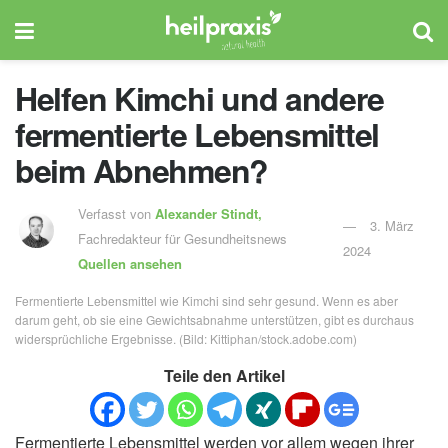
Helfen Kimchi und andere
fermentierte Lebensmittel
beim Abnehmen?
Verfasst von
Alexander Stindt,
3. März
Fachredakteur für Gesundheitsnews
2024
Quellen ansehen
Fermentierte Lebensmittel wie Kimchi sind sehr gesund. Wenn es aber
darum geht, ob sie eine Gewichtsabnahme unterstützen, gibt es durchaus
widersprüchliche Ergebnisse. (Bild: Kittiphan/stock.adobe.com)
Teile den Artikel
Fermentierte Lebensmittel werden vor allem wegen ihrer