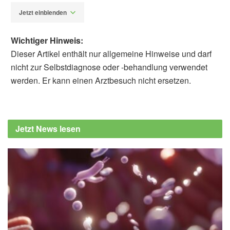
Jetzt einblenden
Wichtiger Hinweis:
Dieser Artikel enthält nur allgemeine Hinweise und darf
nicht zur Selbstdiagnose oder -behandlung verwendet
werden. Er kann einen Arztbesuch nicht ersetzen.
Alexander Stindt
University of South Australia: Can kimchi
really help you lose weight? Hold your pickle.
Jetzt News lesen
The evidence isn’t looking great
(veröffentlicht 20.02.2024),
UniSA
Hyein Jung, Ye-Rang Yun, Sung Wook
Hong, Sangah Shin: Association between
kimchi consumption and obesity based on
BMI and abdominal obesity in Korean adults:
a cross-sectional analysis of the Health
Examinees study; in: BMJ Open