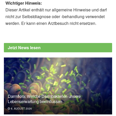
Wichtiger Hinweis:
Dieser Artikel enthält nur allgemeine Hinweise und darf
nicht zur Selbstdiagnose oder -behandlung verwendet
werden. Er kann einen Arztbesuch nicht ersetzen.
Alfred Domke
Tchibo: Rückruf: 3 Pantys, 7 Pantys, 3 Slips,
(Abruf: 16.07.2019),
Tchibo
Jetzt News lesen
Allergieinformationsdienst: Allergene in der
Kleidung, (Abruf: 16.07.2019)
Bayerisches Landesamt für Gesundheit und
Lebensmittelsicherheit: Nickel, (Abruf:
16.07.2019),
Bayerisches Landesamt für
Gesundheit und Lebensmittelsicherheit
Darmflora: Welche Darmbakterien unsere
Lebenserwartung beeinflussen
6. AUGUST 2026