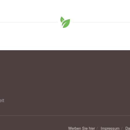
elpilze das Auge zerstören (Abruf: 12.12.2019),
uni-
it
Werben Sie hier
Impressum
Da