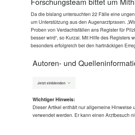
Forschungsteam bittet um Mithi
Da die bislang untersuchten 22 Fälle eine unge
um Unterstützung aus den Augenarztpraxen. „Wir 
Proben von Verdachtsfällen ans Register für Pilz
besser wird“, so Kurzai. Mit Hilfe des Register
besonders erfolgreich bei den hartnäckigen Erreg
Autoren- und Quelleninformat
Jetzt einblenden
Wichtiger Hinweis:
Dieser Artikel enthält nur allgemeine Hinweise 
Diplom-Redakteur (FH) Volker Blas
verwendet werden. Er kann einen Arztbesuch ni
Walther G., Stasch S., Kurzai O., u.a
Microbiology, 2017,
jcm.asm.org