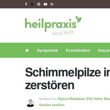
Symptome
Krankheiten
Hausm
Schimmelpilze i
zerstören
Verfasst von
Diplom-Redakteur (FH)
Volker Bla
Quellen ansehen