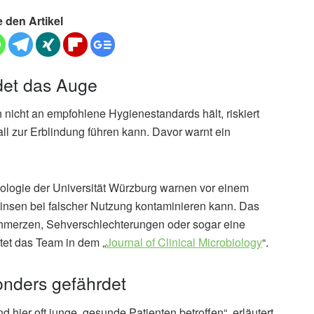
e den Artikel
det das Auge
 nicht an empfohlene Hygienestandards hält, riskiert
all zur Erblindung führen kann. Davor warnt ein
iologie der Universität Würzburg warnen vor einem
linsen bei falscher Nutzung kontaminieren kann. Das
hmerzen, Sehverschlechterungen oder sogar eine
tet das Team in dem „
Journal of Clinical Microbiology
“.
onders gefährdet
d hier oft junge, gesunde Patienten betroffen“, erläutert