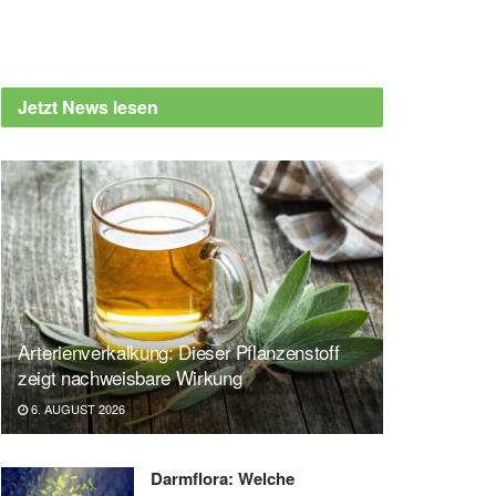
Jetzt News lesen
Arterienverkalkung: Dieser Pflanzenstoff
zeigt nachweisbare Wirkung
6. AUGUST 2026
Darmflora: Welche