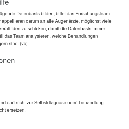
lfe
nügende Datenbasis bilden, bittet das Forschungsteam
appellieren darum an alle Augenärzte, möglichst viele
keratitiden zu schicken, damit die Datenbasis immer
s will das Team analysieren, welche Behandlungen
ern sind. (vb)
ionen
und darf nicht zur Selbstdiagnose oder -behandlung
ek
cht ersetzen.
.: Fusarium Keratitis in Germany, Journal of Clinical