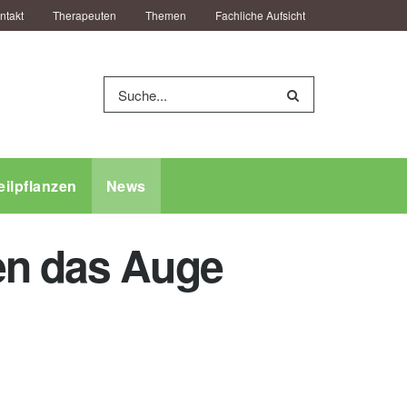
ntakt
Therapeuten
Themen
Fachliche Aufsicht
eilpflanzen
News
en das Auge