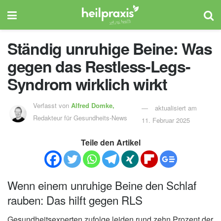
Ständig unruhige Beine: Was
gegen das Restless-Legs-
Syndrom wirklich wirkt
Verfasst von
Alfred Domke,
aktualisiert am
Redakteur für Gesundheits-News
11. Februar 2025
Teile den Artikel
Wenn einem unruhige Beine den Schlaf
rauben: Das hilft gegen RLS
Gesundheitsexperten zufolge leiden rund zehn Prozent der