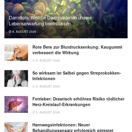
Darmflora: Welche Darmbakterien unsere
Lebenserwartung beeinflussen
6. AUGUST 2026
Rote Bete zur Blutdrucksenkung: Kaugummi
verbessert die Wirkung
6. AUGUST 2026
So wirksam ist Salbei gegen Streptokokken-
Infektionen
6. AUGUST 2026
Fettleber: Drastisch erhöhtes Risiko tödlicher
Herz-Kreislauf-Erkrankungen
5. AUGUST 2026
Harnwegsinfektionen: Neuer
Behandlungsansatz erfolgreich getestet