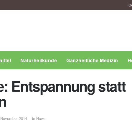
Ko
ittel
Naturheilkunde
Ganzheitliche Medizin
H
: Entspannung statt
n
 November 2014
in
News