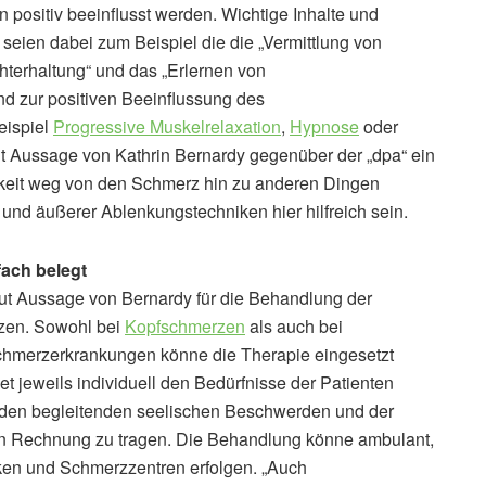
positiv beeinflusst werden. Wichtige Inhalte und
eien dabei zum Beispiel die die „Vermittlung von
hterhaltung“ und das „Erlernen von
d zur positiven Beeinflussung des
eispiel
Progressive Muskelrelaxation
,
Hypnose
oder
ut Aussage von Kathrin Bernardy gegenüber der „dpa“ ein
mkeit weg von den Schmerz hin zu anderen Dingen
 und äußerer Ablenkungstechniken hier hilfreich sein.
ach belegt
aut Aussage von Bernardy für die Behandlung der
zen. Sowohl bei
Kopfschmerzen
als auch bei
chmerzerkrankungen könne die Therapie eingesetzt
jeweils individuell den Bedürfnisse der Patienten
 den begleitenden seelischen Beschwerden und der
ten Rechnung zu tragen. Die Behandlung könne ambulant,
niken und Schmerzzentren erfolgen. „Auch