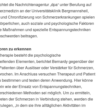
htet die Nachrichtenagentur „dpa“ unter Berufung auf
erzmedizin an der Universitätsklinik Bergmannsheil,
ng und Chronifizierung von Schmerzerkrankungen spielen
örperlichen, auch soziale und psychologische Faktoren
che Maßnahmen und spezielle Entspannungstechniken
Beschwerden beitragen.
toren zu erkennen
herapie besteht die psychologische
ifenden Elementen, berichtet Bernardy gegenüber der
Patienten über Auslöser oder Verstärker für Schmerzen,
rochen. Im Anschluss versuchen Therapeut und Patient
u bestimmen und testen deren Anwendung. Hier könne
in wie der Einsatz von Entspannungstechniken,
verschiedenen Methoden sei möglich. Um zu ermitteln,
reten der Schmerzen in Verbindung stehen, werden die
legen, „in dem sie ihre alltäglichen Aktivitäten im