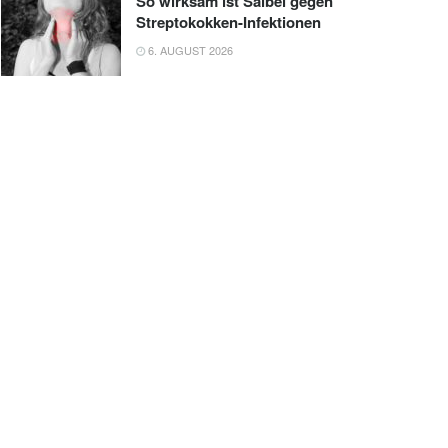
So wirksam ist Salbei gegen
Streptokokken-Infektionen
6. AUGUST 2026