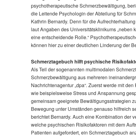
psychotherapeutische Schmerzbewältigung, beric
die Leitende Psychologin der Abteilung für Schm
Kathrin Bernardy. Denn für die Aufrechterhaltu
laut Angaben des Universitätsklinikums „neben k
eine entscheidende Rolle.“ Psychotherapeutis
können hier zu einer deutlichen Linderung der 
Schmerztagebuch hilft psychische Risikofak
Als Teil der sogenannten multimodalen Schmerzt
Schmerzbewältigung aus mehreren ineinandergre
Nachrichtenagentur „dpa“. Zuerst werde mit den 
wie beispielsweise Stress und Anspannung gesp
gemeinsam geeignete Bewältigungsstrategien z
Bewegung unter Umständen genauso hilfreich se
berichtet Bernardy. Auch eine Kombination der 
welche psychischen Risikofaktoren mit dem Auft
Patienten aufgefordert, ein Schmerztagebuch anzu