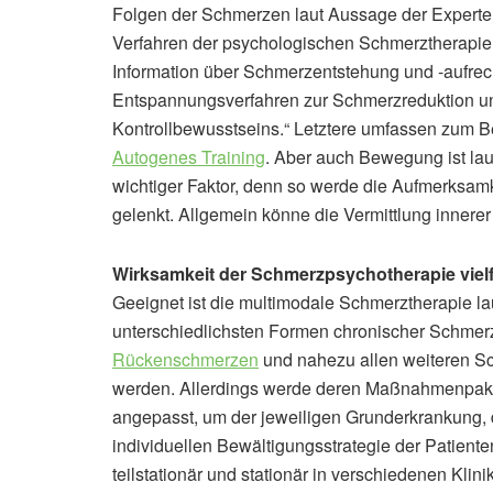
Folgen der Schmerzen laut Aussage der Experten 
Verfahren der psychologischen Schmerztherapie s
Information über Schmerzentstehung und -aufrec
Entspannungsverfahren zur Schmerzreduktion un
Kontrollbewusstseins.“ Letztere umfassen zum B
Autogenes Training
. Aber auch Bewegung ist la
wichtiger Faktor, denn so werde die Aufmerksa
gelenkt. Allgemein könne die Vermittlung innerer
Wirksamkeit der Schmerzpsychotherapie vielf
Geeignet ist die multimodale Schmerztherapie l
unterschiedlichsten Formen chronischer Schmer
Rückenschmerzen
und nahezu allen weiteren S
werden. Allerdings werde deren Maßnahmenpaket 
angepasst, um der jeweiligen Grunderkrankung,
individuellen Bewältigungsstrategie der Patien
teilstationär und stationär in verschiedenen Kli