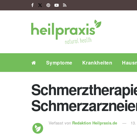
Symptome
Krankheiten
Hausm
Schmerztherapie
Schmerzarzneie
Verfasst von
Redaktion Heilpraxis.de
13.