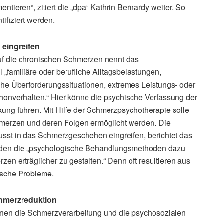
ieren“, zitiert die „dpa“ Kathrin Bernardy weiter. So
tifiziert werden.
eingreifen
auf die chronischen Schmerzen nennt das
„familiäre oder berufliche Alltagsbelastungen,
che Überforderungssituationen, extremes Leistungs- oder
onverhalten.“ Hier könne die psychische Verfassung der
kung führen. Mit Hilfe der Schmerzpsychotherapie solle
merzen und deren Folgen ermöglicht werden. Die
sst in das Schmerzgeschehen eingreifen, berichtet das
rden die „psychologische Behandlungsmethoden dazu
en erträglicher zu gestalten.“ Denn oft resultieren aus
ische Probleme.
hmerzreduktion
en die Schmerzverarbeitung und die psychosozialen