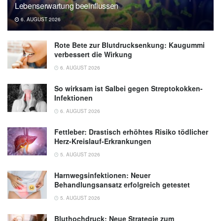
Lebenserwartung beeinflussen
6. AUGUST 2026
Rote Bete zur Blutdrucksenkung: Kaugummi
verbessert die Wirkung
6. AUGUST 2026
So wirksam ist Salbei gegen Streptokokken-
Infektionen
6. AUGUST 2026
Fettleber: Drastisch erhöhtes Risiko tödlicher
Herz-Kreislauf-Erkrankungen
5. AUGUST 2026
Harnwegsinfektionen: Neuer
Behandlungsansatz erfolgreich getestet
5. AUGUST 2026
Bluthochdruck: Neue Strategie zum