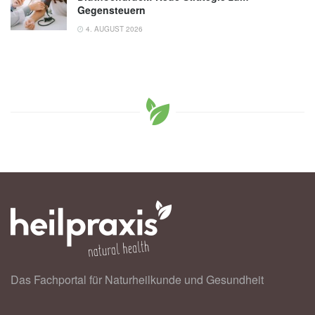
Gegensteuern
4. AUGUST 2026
Das Fachportal für Naturheilkunde und Gesundheit