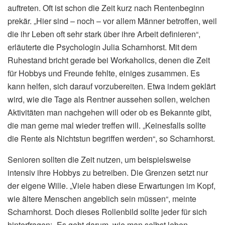
auftreten. Oft ist schon die Zeit kurz nach Rentenbeginn
prekär. „Hier sind – noch – vor allem Männer betroffen, weil
die ihr Leben oft sehr stark über ihre Arbeit definieren“,
erläuterte die Psychologin Julia Scharnhorst. Mit dem
Ruhestand bricht gerade bei Workaholics, denen die Zeit
für Hobbys und Freunde fehlte, einiges zusammen. Es
kann helfen, sich darauf vorzubereiten. Etwa indem geklärt
wird, wie die Tage als Rentner aussehen sollen, welchen
Aktivitäten man nachgehen will oder ob es Bekannte gibt,
die man gerne mal wieder treffen will. „Keinesfalls sollte
die Rente als Nichtstun begriffen werden“, so Scharnhorst.
Senioren sollten die Zeit nutzen, um beispielsweise
intensiv ihre Hobbys zu betreiben. Die Grenzen setzt nur
der eigene Wille. „Viele haben diese Erwartungen im Kopf,
wie ältere Menschen angeblich sein müssen“, meinte
Scharnhorst. Doch dieses Rollenbild sollte jeder für sich
hinterfragen: „Es geht darum, wie man selbst leben