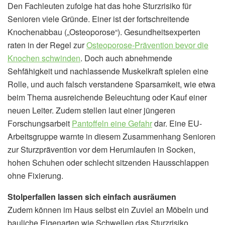
Den Fachleuten zufolge hat das hohe Sturzrisiko für
Senioren viele Gründe. Einer ist der fortschreitende
Knochenabbau („Osteoporose“). Gesundheitsexperten
raten in der Regel zur
Osteoporose-Prävention bevor die
Knochen schwinden
. Doch auch abnehmende
Sehfähigkeit und nachlassende Muskelkraft spielen eine
Rolle, und auch falsch verstandene Sparsamkeit, wie etwa
beim Thema ausreichende Beleuchtung oder Kauf einer
neuen Leiter. Zudem stellen laut einer jüngeren
Forschungsarbeit
Pantoffeln eine Gefahr
dar. Eine EU-
Arbeitsgruppe warnte in diesem Zusammenhang Senioren
zur Sturzprävention vor dem Herumlaufen in Socken,
hohen Schuhen oder schlecht sitzenden Hausschlappen
ohne Fixierung.
Stolperfallen lassen sich einfach ausräumen
Zudem können im Haus selbst ein Zuviel an Möbeln und
bauliche Eigenarten wie Schwellen das Sturzrisiko