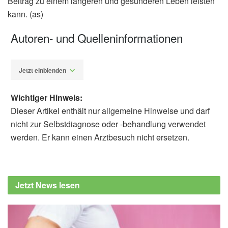
Beitrag zu einem längeren und gesünderen Leben leisten
kann. (as)
Autoren- und Quelleninformationen
Jetzt einblenden
Wichtiger Hinweis:
Dieser Artikel enthält nur allgemeine Hinweise und darf
nicht zur Selbstdiagnose oder -behandlung verwendet
werden. Er kann einen Arztbesuch nicht ersetzen.
Alexander Stindt
Hassan S. Dashti, Chloe Liu, Hao Deng,
Anushka Sharma, Antony Payton, et al.: Meal
Jetzt News lesen
timing trajectories in older adults and their
associations with morbidity, genetic profiles,
and mortality; in: Communications Medicine
(veröffentlicht 04.09.2025),
Communications