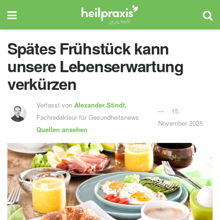
Spätes Frühstück kann
unsere Lebenserwartung
verkürzen
Verfasst von
Alexander Stindt,
15.
Fachredakteur für Gesundheitsnews
November 2025
Quellen ansehen