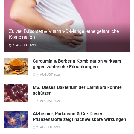
Medicine
Mass General Brigham: Meal timing in later
life may matter for health and longevity
Zu viel Bauchfett & Vitamin-D-Mangel eine gefährliche
(veröffentlicht 04.09.2025),
Mass General
Kombination
Brigham
8. AUGUST 2026
Curcumin & Berberin Kombination wirksam
gegen zahlreiche Erkrankungen
7. AUGUST 2026
MS: Dieses Bakterium der Darmflora könnte
schützen
7. AUGUST 2026
Alzheimer, Parkinson & Co: Dieser
Pflanzenstoffe zeigt nachweisbare Wirkungen
7. AUGUST 2026