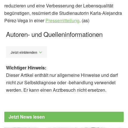
reduzieren und eine Verbesserung der Lebensqualität
begünstigen, resümiert die Studienautorin Karla-Alejandra
Pérez-Vega in einer
Pressemitteilung
. (as)
Autoren- und Quelleninformationen
Jetzt einblenden
Wichtiger Hinweis:
Dieser Artikel enthält nur allgemeine Hinweise und darf
nicht zur Selbstdiagnose oder -behandlung verwendet
werden. Er kann einen Arztbesuch nicht ersetzen.
Alexander Stindt
Karla-Alejandra Pérez-Vega, Camille
Lassale, María-Dolores Zomeño, Olga
Jetzt News lesen
Castañer, Jordi Salas-Salvadó, et al.:
Breakfast energy intake and dietary quality