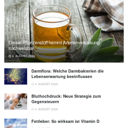
and trajectories of cardiometabolic risk
factors in older adults; in: Journal of Nutrition,
Health and Aging (veröffentlicht Dezember
2024),
Journal of Nutrition, Health and Aging
IMIM (Hospital del Mar Medical Research
Dieser Pflanzenstoff hemmt Arterienverkalkung
Institute): Having a good breakfast reduces
nachweisbar
cardiovascular risk (veröffentlicht
4. AUGUST 2026
11.12.2024),
IMIM (Hospital del Mar Medical
Research Institute)
Darmflora: Welche Darmbakterien die
Lebenserwartung beeinflussen
4. AUGUST 2026
Bluthochdruck: Neue Strategie zum
Gegensteuern
4. AUGUST 2026
Fettleber: So wirksam ist Vitamin D