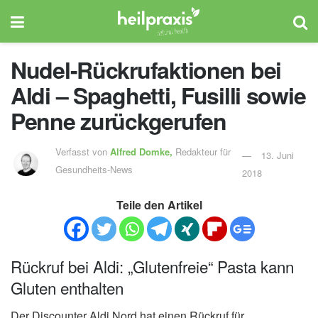
Nudel-Rückrufaktionen bei
Aldi – Spaghetti, Fusilli sowie
Penne zurückgerufen
Verfasst von
Alfred Domke,
Redakteur für
13. Juni
Gesundheits-News
2018
Teile den Artikel
Rückruf bei Aldi: „Glutenfreie“ Pasta kann
Gluten enthalten
Der Discounter Aldi Nord hat einen Rückruf für