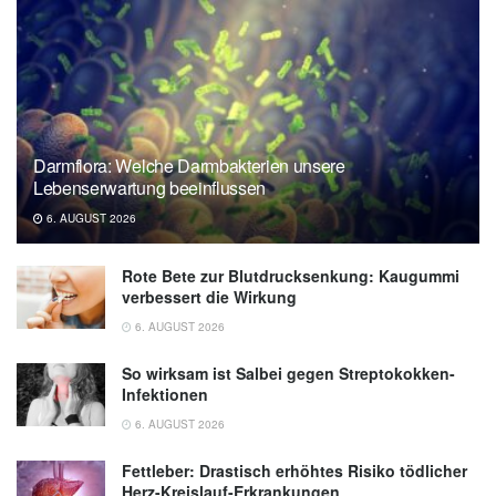
Darmflora: Welche Darmbakterien unsere
Lebenserwartung beeinflussen
6. AUGUST 2026
Rote Bete zur Blutdrucksenkung: Kaugummi
verbessert die Wirkung
6. AUGUST 2026
So wirksam ist Salbei gegen Streptokokken-
Infektionen
6. AUGUST 2026
Fettleber: Drastisch erhöhtes Risiko tödlicher
Herz-Kreislauf-Erkrankungen