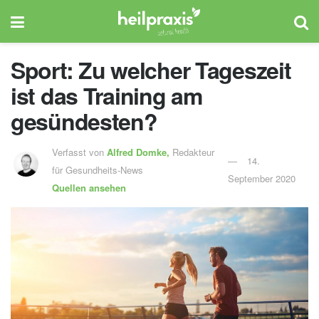
Sport: Zu welcher Tageszeit
ist das Training am
gesündesten?
Verfasst von
Alfred Domke,
Redakteur
14.
für Gesundheits-News
September 2020
Quellen ansehen