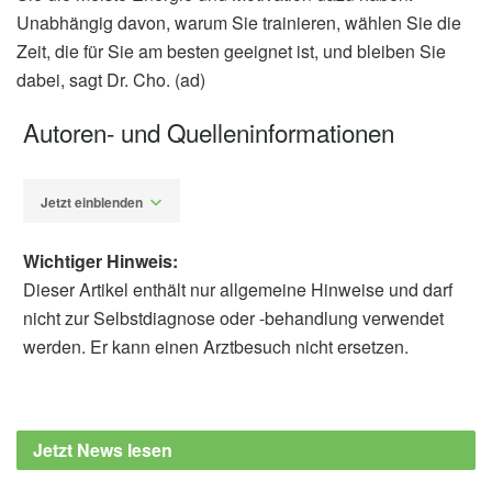
Unabhängig davon, warum Sie trainieren, wählen Sie die
Zeit, die für Sie am besten geeignet ist, und bleiben Sie
dabei, sagt Dr. Cho. (ad)
Autoren- und Quelleninformationen
Jetzt einblenden
Wichtiger Hinweis:
Dieser Artikel enthält nur allgemeine Hinweise und darf
nicht zur Selbstdiagnose oder -behandlung verwendet
werden. Er kann einen Arztbesuch nicht ersetzen.
Alfred Domke
Cleveland Clinic: Does It Matter (to Your
Heart or Otherwise) What Time of Day You
Jetzt News lesen
Exercise?, (Abruf: 14.09.2020),
Cleveland
Clinic