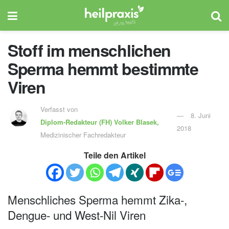
Stoff im menschlichen
Sperma hemmt bestimmte
Viren
Verfasst von
8. Juni
Diplom-Redakteur (FH)
Volker Blasek,
2018
Medizinischer Fachredakteur
Teile den Artikel
Menschliches Sperma hemmt Zika-,
Dengue- und West-Nil Viren