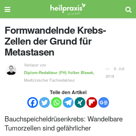
Formwandelnde Krebs-
Zellen der Grund für
Metastasen
Verfasst von
9. Juli
Diplom-Redakteur (FH)
Volker Blasek,
2018
Medizinischer Fachredakteur
Teile den Artikel
Bauchspeicheldrüsenkrebs: Wandelbare
Tumorzellen sind gefährlicher