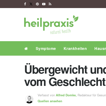
Symptome
Krankheiten
Hausm
Übergewicht und
vom Geschlecht
Verfasst von
Alfred Domke,
Redakteur für Gesu
Quellen ansehen