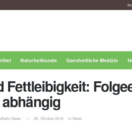
Ko
ittel
Naturheilkunde
Ganzheitliche Medizin
H
 Fettleibigkeit: Folg
 abhängig
ndheits-News
28. Oktober 2019
in
News