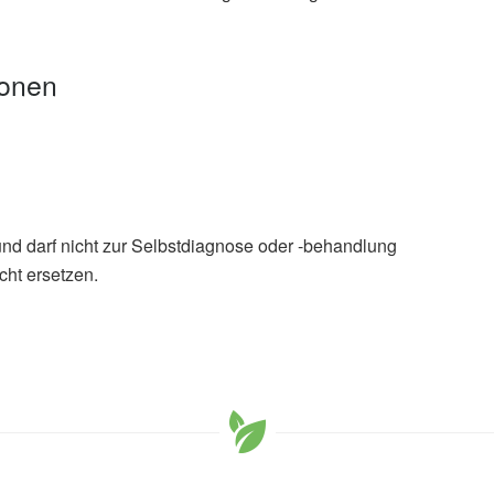
ionen
und darf nicht zur Selbstdiagnose oder -behandlung
cht ersetzen.
y causes of death, but risks are different for men and
s between obesity and the leading causes of death in
9),
PLOS Genetics