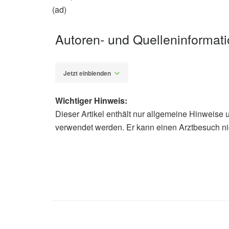
(ad)
Autoren- und Quelleninformat
Jetzt einblenden
Wichtiger Hinweis:
Dieser Artikel enthält nur allgemeine Hinweise 
Alfred Domke
verwendet werden. Er kann einen Arztbesuch ni
EurekAlert!: Obesity exacerbates man
women, (Abruf: 28.10.2019)
PLOS Genetics: Causal relationship
women and men, (Abruf: 28.10.201