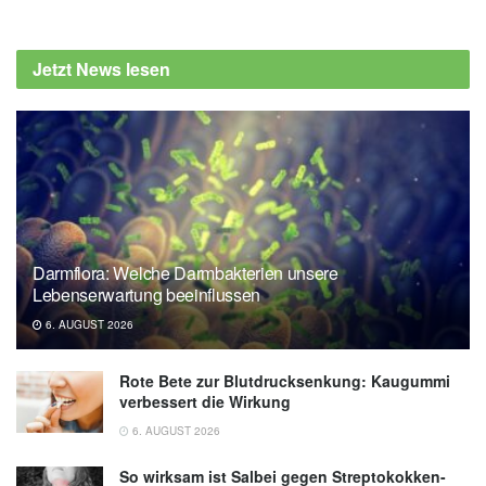
Agentur für Gesundheit und
Ernährungssicherheit (AGES): Information
Jetzt News lesen
zur Schlachthof-Durchsuchung in der
Steiermark, (Abruf: 28.10.2019),
Agentur für
Gesundheit und Ernährungssicherheit
(AGES)
Darmflora: Welche Darmbakterien unsere
Lebenserwartung beeinflussen
6. AUGUST 2026
Rote Bete zur Blutdrucksenkung: Kaugummi
verbessert die Wirkung
6. AUGUST 2026
So wirksam ist Salbei gegen Streptokokken-