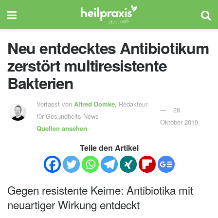
Neu entdecktes Antibiotikum
zerstört multiresistente
Bakterien
Verfasst von
Alfred Domke,
Redakteur
28.
für Gesundheits-News
Oktober 2019
Quellen ansehen
Teile den Artikel
Gegen resistente Keime: Antibiotika mit
neuartiger Wirkung entdeckt