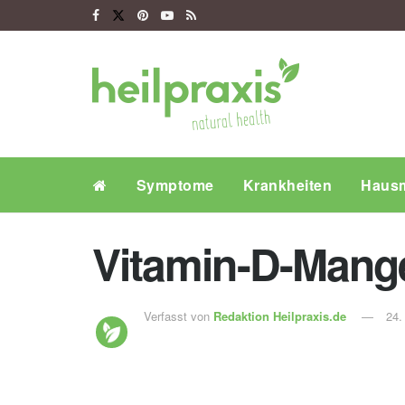
Symptome
Krankheiten
Hausm
Vitamin-D-Mange
Verfasst von
Redaktion Heilpraxis.de
24.