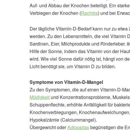
Auf- und Abbau der Knochen beteiligt. Ein star
Verbiegen der Knochen (
Rachitis
) und bei Erwa
Der tägliche Vitamin-D-Bedarf kann nur zu etw
werden. Zu den Lebensmitteln, die viel Vitamin 
Sardinen, Eier, Milchprodukte und Rinderleber. 
Hilfe der Sonne, indem das Vitamin von der Haut
wird. Wie viel Sonne dafür nötig ist, hängt von d
Licht benötigt sie, um Vitamin D zu bilden.
Symptome von Vitamin-D-Mangel
Zu den Symptomen, die auf einen Vitamin-D-Ma
Müdigkeit
und Konzentrationsprobleme, Muskels
Schuppenflechte, erhöhte Anfälligkeit für bakteri
Knochenverbiegungen, Knochenaufweichungen,
Hypokalzämie (Calciummangel).
Übergewicht oder
Adipositas
begünstigen die En