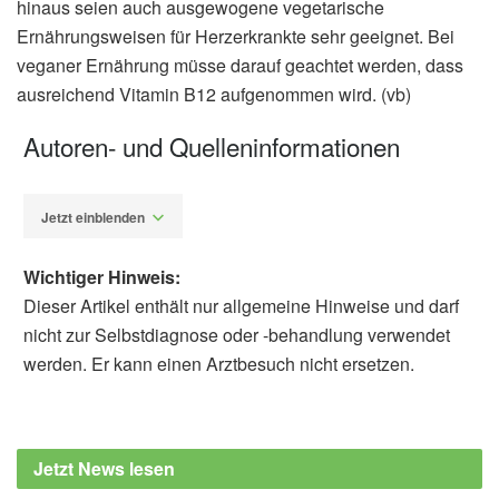
hinaus seien auch ausgewogene vegetarische
Ernährungsweisen für Herzerkrankte sehr geeignet. Bei
veganer Ernährung müsse darauf geachtet werden, dass
ausreichend Vitamin B12 aufgenommen wird. (vb)
Autoren- und Quelleninformationen
Jetzt einblenden
Wichtiger Hinweis:
Dieser Artikel enthält nur allgemeine Hinweise und darf
nicht zur Selbstdiagnose oder -behandlung verwendet
werden. Er kann einen Arztbesuch nicht ersetzen.
Diplom-Redakteur (FH) Volker Blasek
Deutsche Herzstiftung: Herzschutz aus der
Kapsel? Griff zur Vitaminpille birgt Risiken
Jetzt News lesen
(veröffentlicht: 30.04.2020),
herzstiftung.de