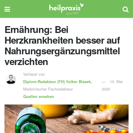
Ernährung: Bei
Herzkrankheiten besser auf
Nahrungsergänzungsmittel
verzichten
Verfasst von
Diplom-Redakteur (FH)
Volker Blasek,
10. Mai
Medizinischer Fachredakteur
2020
Quellen ansehen