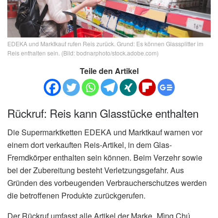
EDEKA und Marktkauf rufen Reis zurück. Grund: Es können Glassplitter im
Reis enthalten sein. (Bild: bodnarphoto/stock.adobe.com)
Teile den Artikel
Rückruf: Reis kann Glasstücke enthalten
Die Supermarktketten EDEKA und Marktkauf warnen vor
einem dort verkauften Reis-Artikel, in dem Glas-
Fremdkörper enthalten sein können. Beim Verzehr sowie
bei der Zubereitung besteht Verletzungsgefahr. Aus
Gründen des vorbeugenden Verbraucherschutzes werden
die betroffenen Produkte zurückgerufen.
Der Rückruf umfasst alle Artikel der Marke „Mìng Chú