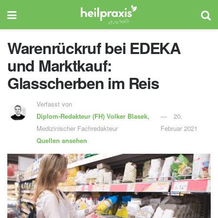
Warenrückruf bei EDEKA
und Marktkauf:
Glasscherben im Reis
Verfasst von
Diplom-Redakteur (FH)
Volker Blasek,
20.
Medizinischer Fachredakteur
Februar 2021
Quellen ansehen