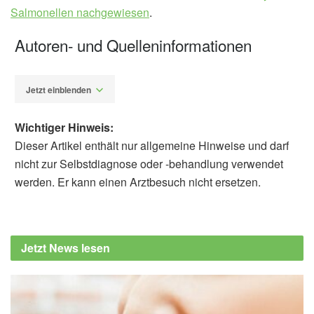
Salmonellen nachgewiesen
.
Autoren- und Quelleninformationen
Jetzt einblenden
Wichtiger Hinweis:
Dieser Artikel enthält nur allgemeine Hinweise und darf
nicht zur Selbstdiagnose oder -behandlung verwendet
werden. Er kann einen Arztbesuch nicht ersetzen.
Diplom-Redakteur (FH) Volker Blasek
Bundesamt für Verbraucherschutz und
Lebensmittelsicherheit: Rückruf Ming Chu
Jetzt News lesen
Sushi-Reis (veröffentlicht: 18.02.2021),
lebensmittelwarnung.de