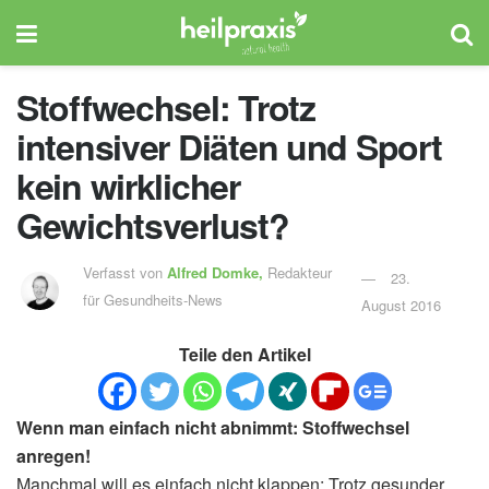
Stoffwechsel: Trotz
intensiver Diäten und Sport
kein wirklicher
Gewichtsverlust?
Verfasst von
Alfred Domke,
Redakteur
23.
für Gesundheits-News
August 2016
Teile den Artikel
Wenn man einfach nicht abnimmt: Stoffwechsel
anregen!
Manchmal will es einfach nicht klappen: Trotz gesunder