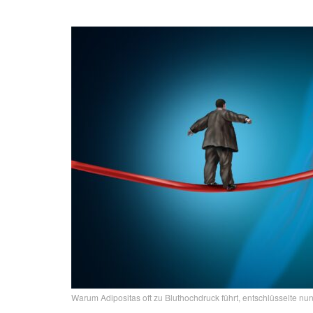
Warum Adipositas oft zu Bluthochdruck führt, entschlüsselte nu