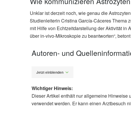
Wie kommunizieren Astrozyten
Unklar ist derzeit noch, wie genau die Astrozyte
Studienleiterin Cristina García-Cáceres Thema z
mit Hilfe von Echtzeitdarstellung der Aktivität 
über in-vivo-Mikroskopie zu beantworten“, betont d
Autoren- und Quelleninformat
Jetzt einblenden
Wichtiger Hinweis:
Dieser Artikel enthält nur allgemeine Hinweise 
Diplom-Redakteur (FH) Volker Blas
verwendet werden. Er kann einen Arztbesuch ni
Helmholtz Zentrum München: Adipo
Mechanismen (veröffentlicht: 15.06
Gruber et al., 2021: Obesity-associa