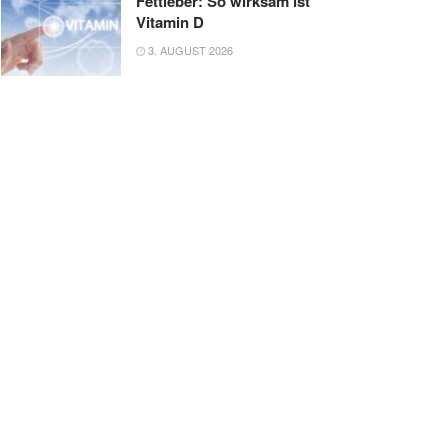
Fettleber: So wirksam ist
Vitamin D
3. AUGUST 2026