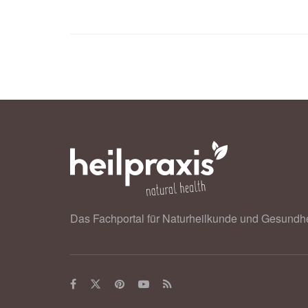
the hypothalamus to promote hypert
Das Fachportal für Naturheilkunde und Gesundhe