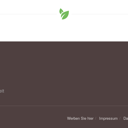
ension; in: Nature Metabolism, 2021,
sciencedirect.com
it
Werben Sie hier
Impressum
Da