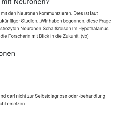
 mit Neuronen?
n mit den Neuronen kommunizieren. Dies ist laut
ukünftiger Studien. „Wir haben begonnen, diese Frage
in Astrozyten-Neuronen-Schaltkreisen im Hypothalamus
ie Forscherin mit Blick in die Zukunft. (vb)
ionen
und darf nicht zur Selbstdiagnose oder -behandlung
ek
cht ersetzen.
sitas & Bluthochdruck: Forschende entdecken neue
.2021),
helmholtz-muenchen.de
ted hyperleptinemia alters the gliovascular interface of