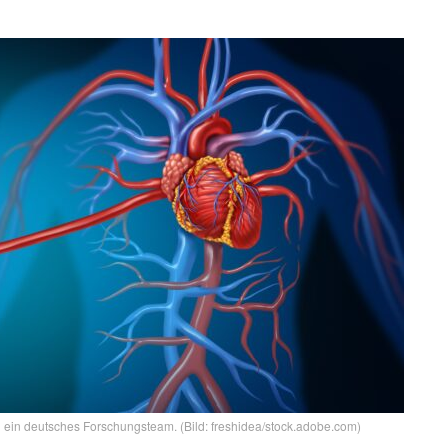
n ein deutsches Forschungsteam. (Bild: freshidea/stock.adobe.com)