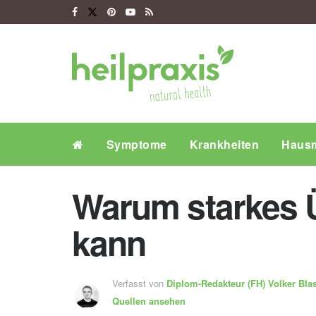
Symptome
Krankheiten
Hausm
Warum starkes 
kann
Verfasst von
Diplom-Redakteur (FH)
Volker Bla
Quellen ansehen