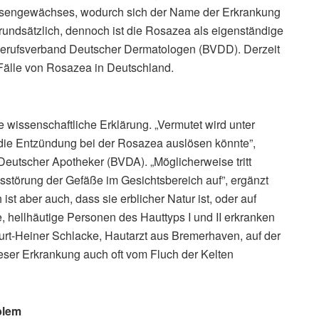
Rosengewächses, wodurch sich der Name der Erkrankung
rundsätzlich, dennoch ist die Rosazea als eigenständige
 Berufsverband Deutscher Dermatologen (BVDD). Derzeit
 Fälle von Rosazea in Deutschland.
 wissenschaftliche Erklärung. „Vermutet wird unter
ie Entzündung bei der Rosazea auslösen könnte”,
eutscher Apotheker (BVDA). „Möglicherweise tritt
störung der Gefäße im Gesichtsbereich auf”, ergänzt
t aber auch, dass sie erblicher Natur ist, oder auf
hellhäutige Personen des Hauttyps I und II erkranken
urt-Heiner Schlacke, Hautarzt aus Bremerhaven, auf der
eser Erkrankung auch oft vom Fluch der Kelten
blem