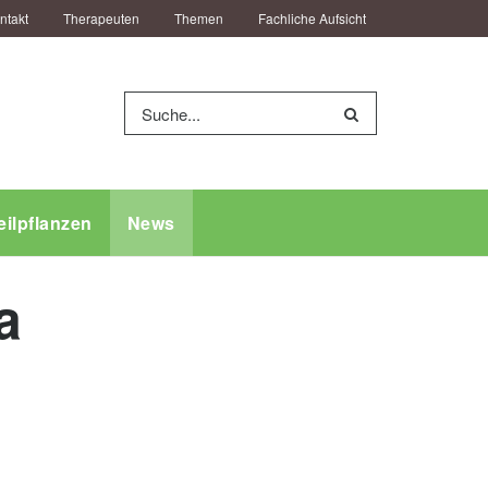
ntakt
Therapeuten
Themen
Fachliche Aufsicht
eilpflanzen
News
a