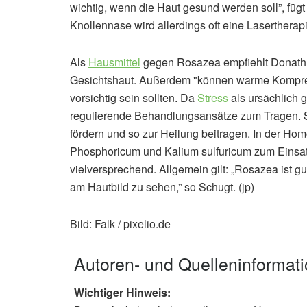
wichtig, wenn die Haut gesund werden soll”, fügt 
Knollennase wird allerdings oft eine Laserthera
Als
Hausmittel
gegen Rosazea empfiehlt Donath
Gesichtshaut. Außerdem "können warme Kompress
vorsichtig sein sollten. Da
Stress
als ursächlich g
regulierende Behandlungsansätze zum Tragen.
fördern und so zur Heilung beitragen. In der H
Phosphoricum und Kalium sulfuricum zum Einsat
vielversprechend. Allgemein gilt: „Rosazea ist g
am Hautbild zu sehen,” so Schugt. (jp)
Bild: Falk / pixelio.de
Autoren- und Quelleninformat
Wichtiger Hinweis: