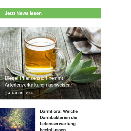
Jetzt News lesen
Dieser Pflanzenstoff hemmt
Arterienverkalkung nachweisbar
4. AUGUST 2026
Darmflora: Welche
Darmbakterien die
Lebenserwartung
beeinflussen