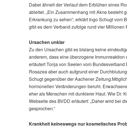
Dabei ähnelt der Verlauf dem Erblühen eines 
ableitet. „Ein Zusammenhang mit Akne besteht g
Erkrankung zu sehen”, erklärt Ingo Schugt vom
gibt es dem Verband zufolge rund vier Millionen
Ursachen unklar
Zu den Ursachen gibt es bislang keine eindeutige
anderem, dass eine überzogene Immunreaktion d
erläutert Tonja von Seelen vom Bundesverband D
Rosazea aber auch aufgrund einer Durchblutungs
Schugt gegenüber der Aachener Zeitung.Möglich is
hormonellen Veränderungen beruht. Erwachsene, 
eher als Menschen mit dunklerer Haut. Wie Dr. K
Webseite des BVDD erläutert: „Daher wird bei di
gesprochen.”
Krankheit keineswegs nur kosmetisches Pro