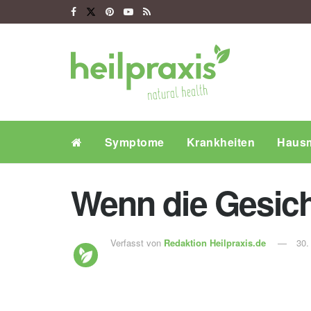
Symptome
Krankheiten
Hausm
Wenn die Gesich
Verfasst von
Redaktion Heilpraxis.de
30.