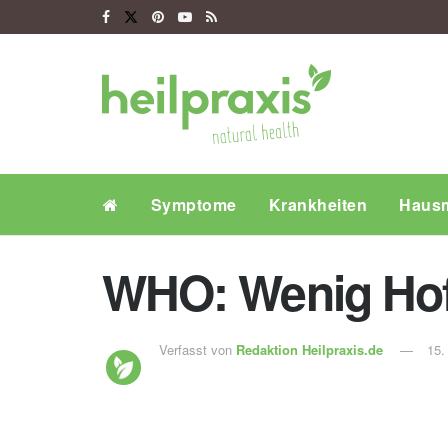
Symptome
Krankheiten
Hausm
WHO: Wenig Hof
Verfasst von
Redaktion Heilpraxis.de
15.