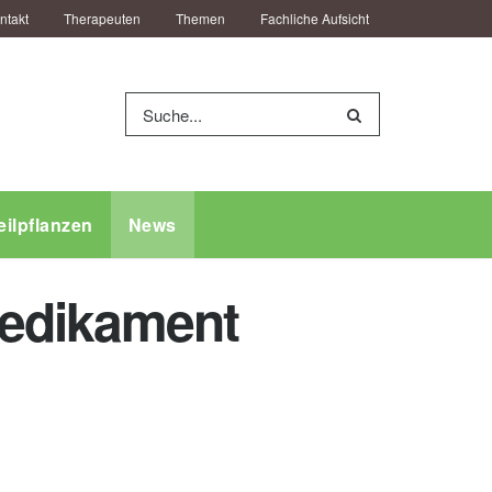
ntakt
Therapeuten
Themen
Fachliche Aufsicht
eilpflanzen
News
Medikament