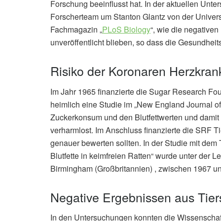
Forschung beeinflusst hat. In der aktuellen Unte
Forscherteam um Stanton Glantz von der Universi
Fachmagazin „
PLoS Biology
“, wie die negative
unveröffentlicht blieben, so dass die Gesundhei
Risiko der Koronaren Herzkran
Im Jahr 1965 finanzierte die Sugar Research Fo
heimlich eine Studie im „New England Journal
Zuckerkonsum und den Blutfettwerten und damit
verharmlost. Im Anschluss finanzierte die SRF
genauer bewerten sollten. In der Studie mit dem 
Blutfette in keimfreien Ratten“ wurde unter der L
Birmingham (Großbritannien) , zwischen 1967 u
Negative Ergebnissen aus Tierst
In den Untersuchungen konnten die Wissenschaft