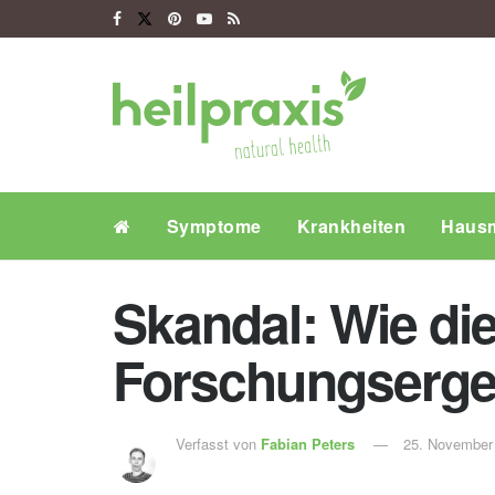
Symptome
Krankheiten
Hausm
Skandal: Wie die
Forschungserge
Verfasst von
Fabian Peters
25. November