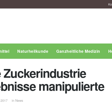
Ko
ittel
Naturheilkunde
Ganzheitliche Medizin
H
 Zuckerindustrie
bnisse manipulierte
 2017
in
News