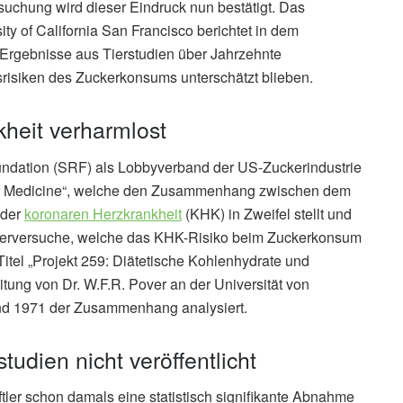
rsuchung wird dieser Eindruck nun bestätigt. Das
ty of California San Francisco berichtet in dem
n Ergebnisse aus Tierstudien über Jahrzehnte
tsrisiken des Zuckerkonsums unterschätzt blieben.
kheit verharmlost
undation (SRF) als Lobbyverband der US-Zuckerindustrie
 of Medicine“, welche den Zusammenhang zwischen dem
 der
koronaren Herzkrankheit
(KHK) in Zweifel stellt und
 Tierversuche, welche das KHK-Risiko beim Zuckerkonsum
Titel „Projekt 259: Diätetische Kohlenhydrate und
eitung von Dr. W.F.R. Pover an der Universität von
nd 1971 der Zusammenhang analysiert.
udien nicht veröffentlicht
ler schon damals eine statistisch signifikante Abnahme