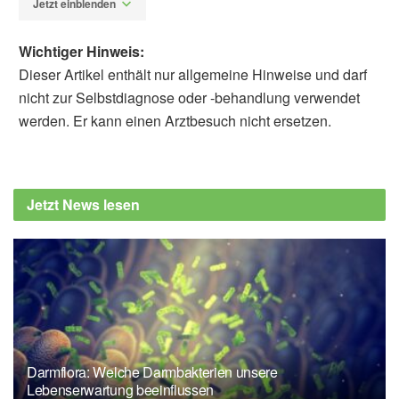
Jetzt einblenden
Wichtiger Hinweis:
Dieser Artikel enthält nur allgemeine Hinweise und darf
nicht zur Selbstdiagnose oder -behandlung verwendet
werden. Er kann einen Arztbesuch nicht ersetzen.
Alfred Domke
lebensmittelwarnung.de: Kundeninfo der
Natur Fleischhandels GmbH, (Abruf:
Jetzt News lesen
24.11.2019)
Bayerisches Landesamt für Gesundheit und
Lebensmittelsicherheit: Listerien in
Lebensmitteln, (Abruf: 24.11.2019),
Bayerisches Landesamt für Gesundheit und
Lebensmittelsicherheit
Darmflora: Welche Darmbakterien unsere
Lebenserwartung beeinflussen