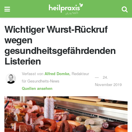
Wichtiger Wurst-Rückruf
wegen
gesundheitsgefährdenden
Listerien
Verfasst von
Alfred Domke,
Redakteur
24.
für Gesundheits-News
November 2019
Quellen ansehen