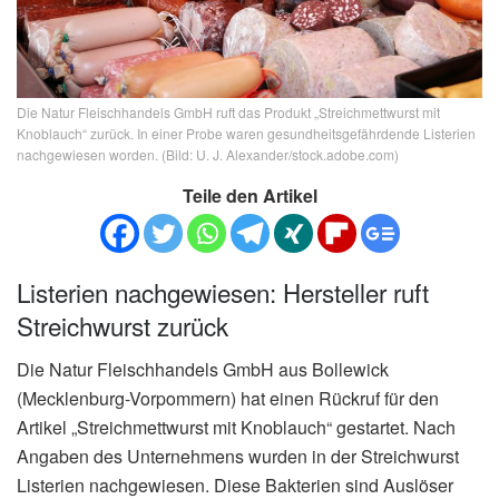
Die Natur Fleischhandels GmbH ruft das Produkt „Streichmettwurst mit
Knoblauch“ zurück. In einer Probe waren gesundheitsgefährdende Listerien
nachgewiesen worden. (Bild: U. J. Alexander/stock.adobe.com)
Teile den Artikel
Listerien nachgewiesen: Hersteller ruft
Streichwurst zurück
Die Natur Fleischhandels GmbH aus Bollewick
(Mecklenburg-Vorpommern) hat einen Rückruf für den
Artikel „Streichmettwurst mit Knoblauch“ gestartet. Nach
Angaben des Unternehmens wurden in der Streichwurst
Listerien nachgewiesen. Diese Bakterien sind Auslöser