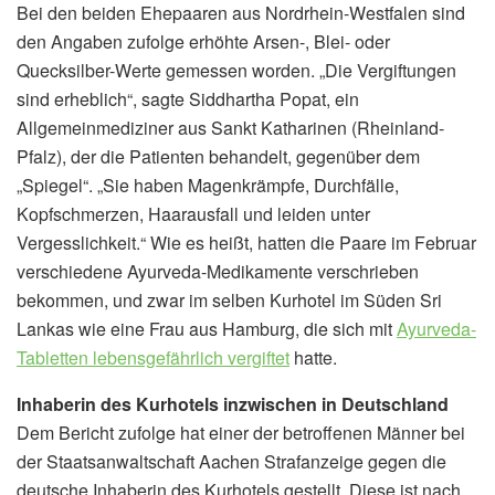
Bei den beiden Ehepaaren aus Nordrhein-Westfalen sind
den Angaben zufolge erhöhte Arsen-, Blei- oder
Quecksilber-Werte gemessen worden. „Die Vergiftungen
sind erheblich“, sagte Siddhartha Popat, ein
Allgemeinmediziner aus Sankt Katharinen (Rheinland-
Pfalz), der die Patienten behandelt, gegenüber dem
„Spiegel“. „Sie haben Magenkrämpfe, Durchfälle,
Kopfschmerzen, Haarausfall und leiden unter
Vergesslichkeit.“ Wie es heißt, hatten die Paare im Februar
verschiedene Ayurveda-Medikamente verschrieben
bekommen, und zwar im selben Kurhotel im Süden Sri
Lankas wie eine Frau aus Hamburg, die sich mit
Ayurveda-
Tabletten lebensgefährlich vergiftet
hatte.
Inhaberin des Kurhotels inzwischen in Deutschland
Dem Bericht zufolge hat einer der betroffenen Männer bei
der Staatsanwaltschaft Aachen Strafanzeige gegen die
deutsche Inhaberin des Kurhotels gestellt. Diese ist nach