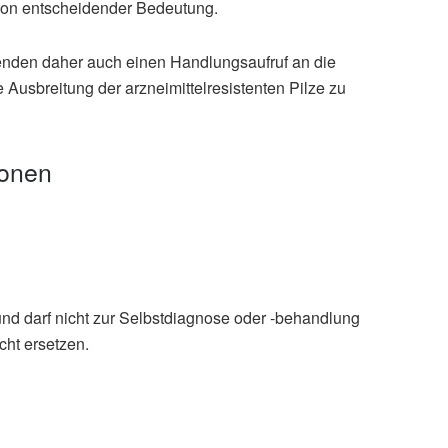
von entscheidender Bedeutung.
enden daher auch einen Handlungsaufruf an die
 Ausbreitung der arzneimittelresistenten Pilze zu
ionen
und darf nicht zur Selbstdiagnose oder -behandlung
cht ersetzen.
erdo, Karin Amilon, et al.: Closing the gap on antifungal
öffentlicht 15.04.2026),
nature.com
Global strategy to combat drug‑resistant fungi is about