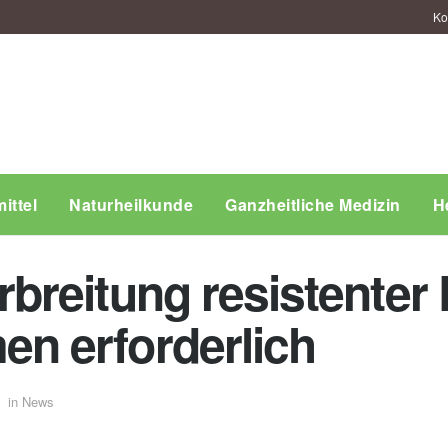
Ko
ittel
Naturheilkunde
Ganzheitliche Medizin
H
reitung resistenter P
 erforderlich
in
News