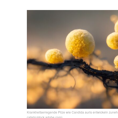
Krankheitserregende Pilze wie Candida auris entwickeln zune
catalin/stock.adobe.com)