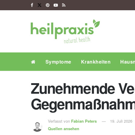
Symptome
Krankheiten
Hausm
Zunehmende Verb
Gegenmaßnahmen
Verfasst von
Fabian Peters
19. Juli 2026
Quellen ansehen