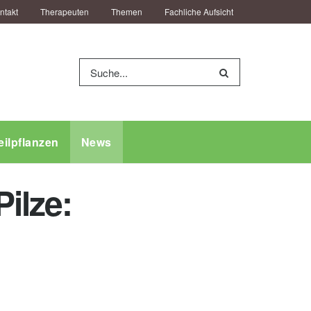
ntakt
Therapeuten
Themen
Fachliche Aufsicht
eilpflanzen
News
ilze: