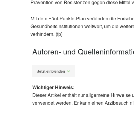
Prävention von Resistenzen gegen diese Mittel 
Mit dem Fünf-Punkte-Plan verbinden die Forsch
Gesundheitsinstitutionen weltweit, um die weitere
verhindern. (fp)
Autoren- und Quelleninformat
Jetzt einblenden
Wichtiger Hinweis:
Dieser Artikel enthält nur allgemeine Hinweise 
Fabian Peters
verwendet werden. Er kann einen Arztbesuch ni
Paul E. Verweij, Ana Alastruey-Izqui
resistance; in: Nature Medicine (ver
Radboud University Medical Center: 