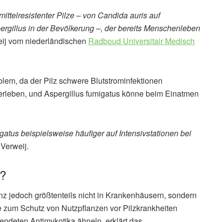
ittelresistenter Pilze – von Candida auris auf
pergillus in der Bevölkerung –, der bereits Menschenleben
weij vom niederländischen
Radboud Universitair Medisch
oblem, da der Pilz schwere Blutstrominfektionen
berleben, und Aspergillus fumigatus könne beim Einatmen
gatus beispielsweise häufiger auf Intensivstationen bei
 Verweij.
n?
nz jedoch größtenteils nicht in Krankenhäusern, sondern
ie zum Schutz von Nutzpflanzen vor Pilzkrankheiten
endeten Antimykotika ähneln, erklärt das