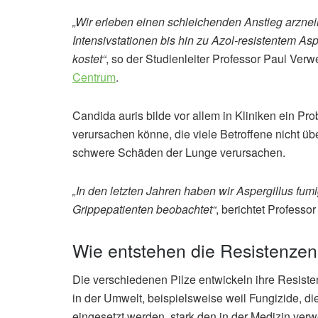
„Wir erleben einen schleichenden Anstieg arzneim
Intensivstationen bis hin zu Azol-resistentem As
kostet“
, so der Studienleiter Professor Paul Ver
Centrum
.
Candida auris bilde vor allem in Kliniken ein Pr
verursachen könne, die viele Betroffene nicht ü
schwere Schäden der Lunge verursachen.
„In den letzten Jahren haben wir Aspergillus fumi
Grippepatienten beobachtet“
, berichtet Professor
Wie entstehen die Resistenze
Die verschiedenen Pilze entwickeln ihre Resiste
in der Umwelt, beispielsweise weil Fungizide, d
eingesetzt werden, stark den in der Medizin verw