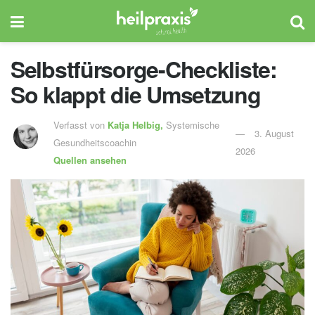
Selbstfürsorge-Checkliste:
So klappt die Umsetzung
Verfasst von
Katja Helbig,
Systemische
3. August
Gesundheitscoachin
2026
Quellen ansehen