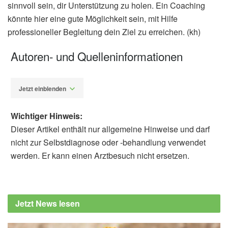
sinnvoll sein, dir Unterstützung zu holen. Ein Coaching
könnte hier eine gute Möglichkeit sein, mit Hilfe
professioneller Begleitung dein Ziel zu erreichen. (kh)
Autoren- und Quelleninformationen
Jetzt einblenden
Wichtiger Hinweis:
Dieser Artikel enthält nur allgemeine Hinweise und darf
nicht zur Selbstdiagnose oder -behandlung verwendet
werden. Er kann einen Arztbesuch nicht ersetzen.
Katja Helbig
Selbstfürsorge-Checkliste: Übernommen mit
freundlicher Genehmigung von Katja Helbig
Jetzt News lesen
via www.alltagsgold-coaching.de (abgerufen
am 23.04.2026),
Alltagsgold-Coaching