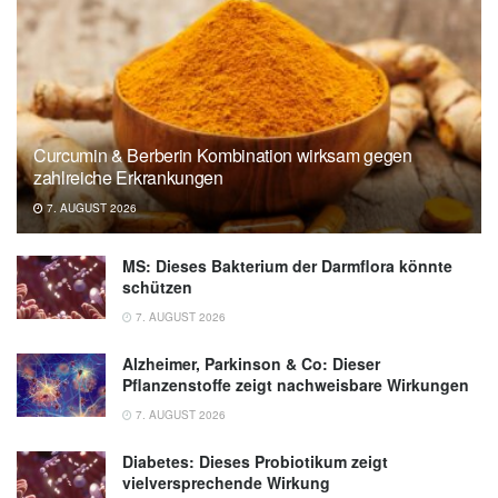
Clear, James: Die 1%-Methode. Minimale
Veränderung, maximale Wirkung. 20.
Auflage, Goldmann, München 2020
Curcumin & Berberin Kombination wirksam gegen
zahlreiche Erkrankungen
7. AUGUST 2026
MS: Dieses Bakterium der Darmflora könnte
schützen
7. AUGUST 2026
Alzheimer, Parkinson & Co: Dieser
Pflanzenstoffe zeigt nachweisbare Wirkungen
7. AUGUST 2026
Diabetes: Dieses Probiotikum zeigt
vielversprechende Wirkung