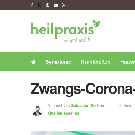
Symptome
Krankheiten
Hausm
Zwangs-Corona-T
Verfasst von
Sebastian Bertram
4. Novem
Quellen ansehen