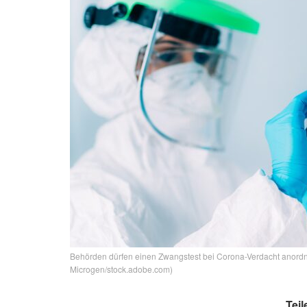
Behörden dürfen einen Zwangstest bei Corona-Verdacht anordnen
Microgen/stock.adobe.com)
Teil