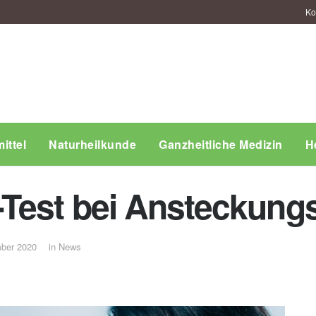
Ko
ittel
Naturheilkunde
Ganzheitliche Medizin
H
est bei Ansteckungs
ber 2020
in
News