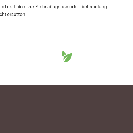
und darf nicht zur Selbstdiagnose oder -behandlung
cht ersetzen.
l vom 4.11.2020, Aktenzeichen: W 8 S 20.1625