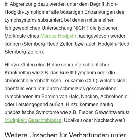
In Abgrenzung dazu werden unter dem Begriff „Non-
Hodgkin-Lymphome“ alle bösartigen Erkrankungen des
Lymphsystems subsumiert, bei denen mittels einer
feingeweblichen Untersuchung NICHT die typischen
Merkmale eines
Morbus Hodgkin
nachgewiesen werden
können (Sternberg-Reed-Zellen bzw. auch Hodgkin/Reed-
Sternberg-Zellen).
Hierzu zählen eine Reihe sehr unterschiedlicher
Krankheiten wie z.B. das Burkitt-Lymphom oder die
chronische lymphathische Leukämie (CLL), welche sich
ebenfalls vor allem durch schmerzlos geschwollene
Lymphknoten im Bereich von Hals, Nacken, Achselhöhle
oder Leistengegend äußert. Hinzu kommen häufig
unspezifische Symptome wie z.B. Fieber, Gewichtsverlust,
Müdigkeit
,
Gesichtsblässe
, Übelkeit oder Nachtschweiß.
Weitere Ursachen für Verhärtungen unter