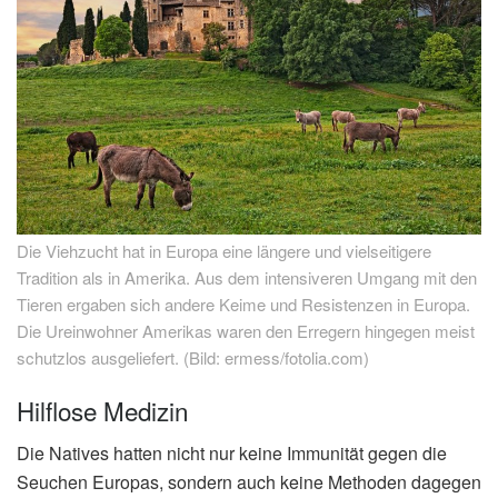
Die Viehzucht hat in Europa eine längere und vielseitigere
Tradition als in Amerika. Aus dem intensiveren Umgang mit den
Tieren ergaben sich andere Keime und Resistenzen in Europa.
Die Ureinwohner Amerikas waren den Erregern hingegen meist
schutzlos ausgeliefert. (Bild: ermess/fotolia.com)
Hilflose Medizin
Die Natives hatten nicht nur keine Immunität gegen die
Seuchen Europas, sondern auch keine Methoden dagegen