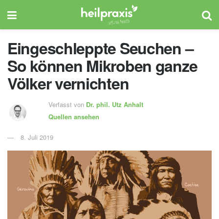
Eingeschleppte Seuchen –
So können Mikroben ganze
Völker vernichten
Verfasst von
Dr. phil.
Utz Anhalt
Quellen ansehen
8. Juli 2019