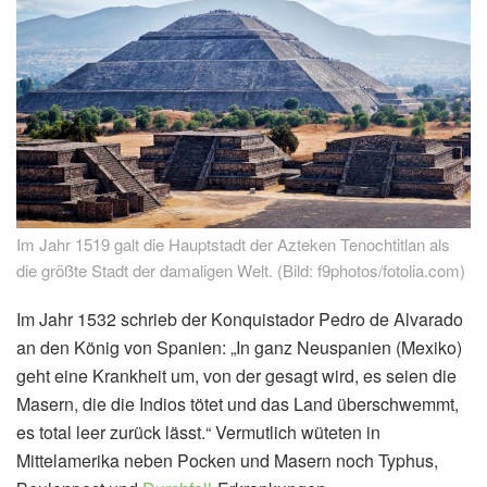
Im Jahr 1519 galt die Hauptstadt der Azteken Tenochtitlan als
die größte Stadt der damaligen Welt. (Bild: f9photos/fotolia.com)
Im Jahr 1532 schrieb der Konquistador Pedro de Alvarado
an den König von Spanien: „In ganz Neuspanien (Mexiko)
geht eine Krankheit um, von der gesagt wird, es seien die
Masern, die die Indios tötet und das Land überschwemmt,
es total leer zurück lässt.“ Vermutlich wüteten in
Mittelamerika neben Pocken und Masern noch Typhus,