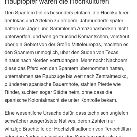
Hauptopfer waren die Hochkulturen
Den Spaniern fiel es besonders einfach, die Hochkulturen
der Inkas und Azteken zu erobern. Jahrhunderte später
hatten sie Jäger und Sammler im Amazonasbecken nicht
unterworfen, und wenige tausend Komantschen, verstreut
über ein Gebiet von der Größe Mitteleuropas, machten es
den Spaniern unmöglich, über den Süden von Texas
hinaus nach Norden vorzudringen. Mehr noch: Nachdem
diese das Pferd von den Spaniern übernommen hatten,
unternahmen sie Raubzüge bis weit nach Zentralmexiko,
plünderten spanische Bauernhöfe, stahlen Pferde wie
Rinder, suchten sogar Städte heim, ohne dass die
spanische Kolonialmacht sie unter Kontrolle bekam.
Eine wesentliche Ursache dafür, dass technisch ungleich
schwächer ausgerüstete Natives, deren Zahlen nur
winzige Bruchteile der Hochzivilisationen von Tenochtitlan
oder den Anden umfassten, den Spaniern mehr als nur