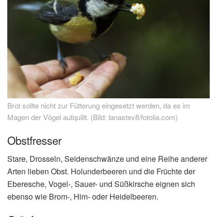
Brot sollte nicht zur Fütterung eingesetzt werden, da es im
Magen der Vögel aufquillt. (Bild: lanastev8/fotolia.com)
Obstfresser
Stare, Drosseln, Seidenschwänze und eine Reihe anderer
Arten lieben Obst. Holunderbeeren und die Früchte der
Eberesche, Vogel-, Sauer- und Süßkirsche eignen sich
ebenso wie Brom-, Him- oder Heidelbeeren.