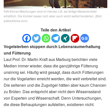
Fett-Körner-Mischungen sind im Handel z.B. als fertige Meisenknödel
erhältlich. Die Knödel lassen sich aber auch leicht selbst herstellen. (Bild:
patila/fotolia.com)
Teile den Artikel
Vogelsterben stoppen durch Lebensraumerhaltung
und Fütterung
Laut Prof. Dr. Martin Kraft aus Marburg berichten viele
Medien immer wieder, dass die ganzjährige Fütterung
unsinnig sei. Häufig wird gesagt, dass durch Fütterungen
nur die Vogelarten erreicht werden, die weit verbreitet sind.
Die seltenen und die Zugvögel hätten aber kaum Chancen
zu Brüten. Das entspricht aber nicht dem Wissensstand
von Experten und Wissenschaft. Denn Untersuchungen,
die diese Behauptungen aufstellen, existieren nicht.