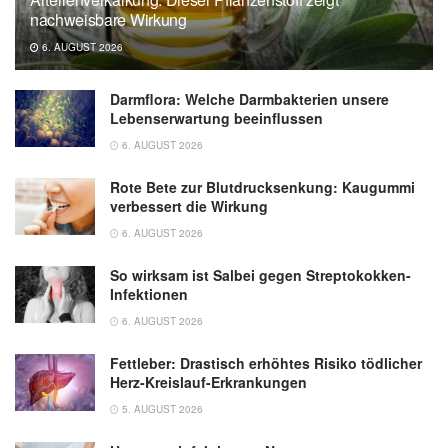
Landesbund für Vogelschutz in Bayern (LBV)
nachweisbare Wirkung
e. V.: www.lbv.de (Abruf: 20.10.2017),
6. AUGUST 2026
Welcher Vogel mag welches Futter?
Darmflora: Welche Darmbakterien unsere
Lebenserwartung beeinflussen
6. AUGUST 2026
Rote Bete zur Blutdrucksenkung: Kaugummi
verbessert die Wirkung
6. AUGUST 2026
So wirksam ist Salbei gegen Streptokokken-
Infektionen
6. AUGUST 2026
Fettleber: Drastisch erhöhtes Risiko tödlicher
Herz-Kreislauf-Erkrankungen
5. AUGUST 2026