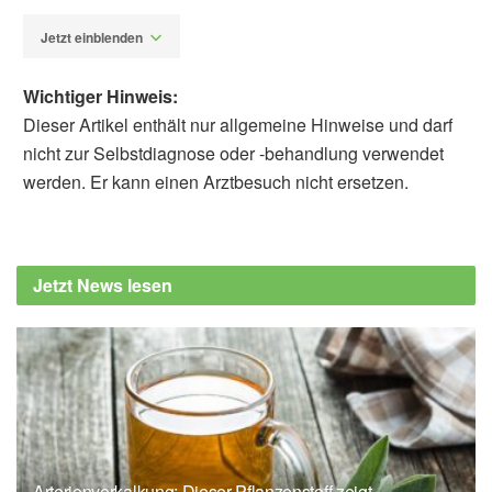
Jetzt einblenden
Wichtiger Hinweis:
Dieser Artikel enthält nur allgemeine Hinweise und darf
nicht zur Selbstdiagnose oder -behandlung verwendet
werden. Er kann einen Arztbesuch nicht ersetzen.
Dr. phil. Utz Anhalt
Wildvogelhilfe.org: www.wildvogelhilfe.org
(Abruf: 20.10.2017),
Ganzjahresfütterung
Jetzt News lesen
Bund für Umwelt- und Naturschutz (BUND)
Darmstadt: darmstadt.bund.net (Abruf:
18.10.2017),
Vögel füttern im Winter?
Umweltinstitut München e.V.:
http://www.umweltinstitut.org (Abruf:
18.10.2017),
Vogelsterben nimmt
dramatische Ausmaße an
Arterienverkalkung: Dieser Pflanzenstoff zeigt