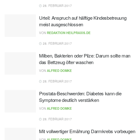
28. FEBRUAR 2017
Urteil: Anspruch auf hälftige Kindesbetreuung
meist ausgeschlossen
VON
REDAKTION HEILPRAXIS.DE
28. FEBRUAR 2017
Milben, Bakterien oder Pilze: Darum sollte man
das Bettzeug öfter waschen
VON
ALFRED DOMKE
28. FEBRUAR 2017
Prostata-Beschwerden: Diabetes kann die
Symptome deutlich verstärken
VON
ALFRED DOMKE
28. FEBRUAR 2017
Mit vollwertiger Ernährung Darmkrebs vorbeugen
VON
ALFRED DOMKE