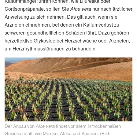
Kaliummangel führen können, wie Diuretika oder
Cortisonpräparate, sollten Sie
Aloe vera
nur nach ärztlicher
Anweisung zu sich nehmen. Das gilt auch, wenn sie
Arzneien einnehmen, bei denen ein Kaliumverlust zu
schweren gesundheitlichen Schäden führt. Dazu gehören
herzeffektive Glykoside bei Herzschwäche oder Arzneien,
um Herzrhythmusstörungen zu behandeln.
Der Anbau von
Aloe vera
findet vor allem in trockenheißen
Gebieten statt, wie Mexiko, Afrika und Spanien. (Bild: