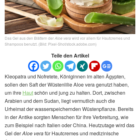
Das Gel aus den Blättern der
Aloe vera
wird vor allem für Hautcremes und
Shampoos benutzt. (Bild: Pixel-Shot/stock.adobe.com)
Teile den Artikel
Kleopatra und Nofretete, Königinnen im alten Ägypten,
sollen den Saft der Wüstenlilie Aloe vera genutzt haben,
um ihre
Haut
schön und jung zu halten. Dort, zwischen
Arabien und dem Sudan, liegt vermutlich auch die
Urheimat der wasserspeichernden Wüstenpflanze. Bereits
in der Antike sorgten Menschen für ihre Verbreitung, wie
zum Beispiel nach Italien oder China. Heutzutage wird das
Gel der
Aloe vera
für Hautcremes und medizinische