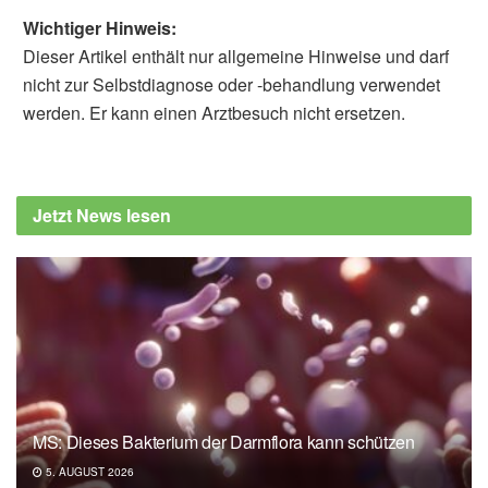
Wichtiger Hinweis:
Dieser Artikel enthält nur allgemeine Hinweise und darf
nicht zur Selbstdiagnose oder -behandlung verwendet
werden. Er kann einen Arztbesuch nicht ersetzen.
Dr. phil. Utz Anhalt
Dr. rer. nat. Corinna
Schultheis
Tanaka, M.; Misawa, E. et al.: Identification of
Jetzt News lesen
Five Phytosterols from Aloe Vera Gel as Anti-
diabetic Compounds. In: Biological and
Pharmaceutical Bulletin, 2009, Vol. 26, Issue
7,
Jstage
Brodschelm, W.: Aloe vera auf dem
Prüfstand. In: Pharmazeutische Zeitung,
2004, Ausg. 4,
Pharmazeutische Zeitung
Grundmann, O.: Aloe Vera Gel Research
MS: Dieses Bakterium der Darmflora kann schützen
Review. An overview of its clinical uses and
5. AUGUST 2026
proposed mechanisms of action. In: Natural