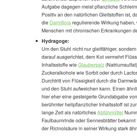
Aufgabe dagegen meist pflanzliche Schleims
Positiv an den natürlichen Gleitstoffen is
die
Darmflora
regulierende Wirkung haben, 
Menschen mit chronischen Erkrankungen 
Hydragoge:
Um den Stuhl nicht nur gleitfähiger, sonde
darauf ausgerichtet, dem Kot vermehrt Flüss
Inhaltsstoffe wie
Glaubersalz
(Natriumsulfat
Zuckeralkohole wie Sorbit oder durch Lacto
Durchtritt von Flüssigkeit durch die Darmw
und den Stuhl aufweichen kann. Einen ähnli
hier eher eine gesteigerte Grundabgabe von
berühmter heilpflanzlicher Inhaltsstoff ist 
lange Zeit als natürliches
Abführmittel
Nummer
Faulbaumrinde oder Sennesblätter bekannt 
der Ricinolsäure in seiner Wirkung stark ähn