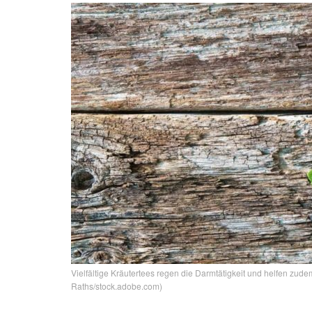
Vielfältige Kräutertees regen die Darmtätigkeit und helfen zud
Raths/stock.adobe.com)