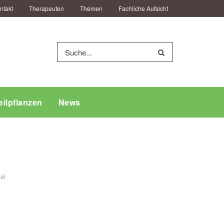
ntakt
Therapeuten
Themen
Fachliche Aufsicht
eilpflanzen
News
el