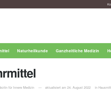
Ko
ittel
Naturheilkunde
Ganzheitliche Medizin
H
rmittel
rztin für Innere Medizin
aktualisiert am 24. August 2022
in
Hausmitt