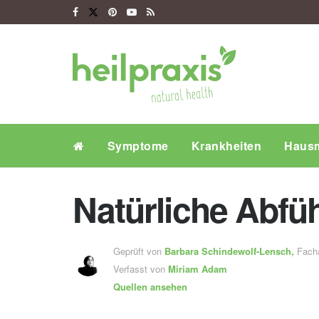
Symptome
Krankheiten
Hausm
Natürliche Abfüh
Geprüft von
Barbara Schindewolf-Lensch
,
Fachä
Verfasst von
Miriam Adam
Quellen ansehen