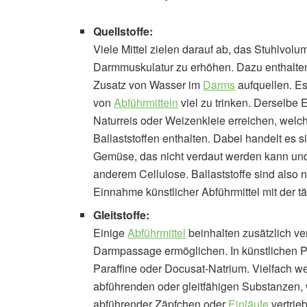
Quellstoffe:
Viele Mittel zielen darauf ab, das Stuhlvol
Darmmuskulatur zu erhöhen. Dazu enthalten 
Zusatz von Wasser im
Darms
aufquellen. Es
von
Abführmitteln
viel zu trinken. Derselbe 
Naturreis oder Weizenkleie erreichen, welc
Ballaststoffen enthalten. Dabei handelt es s
Gemüse, das nicht verdaut werden kann und
anderem Cellulose. Ballaststoffe sind also 
Einnahme künstlicher Abführmittel mit der t
Gleitstoffe:
Einige
Abführmittel
beinhalten zusätzlich ver
Darmpassage ermöglichen. In künstlichen P
Paraffine oder Docusat-Natrium. Vielfach w
abführenden oder gleitfähigen Substanzen, 
abführender Zäpfchen oder
Einläufe
vertrie