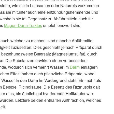
toffe, wie sie in Leinsamen oder Naturreis vorkommen.
t, dass sie mitunter auch eine entzündungshemmende und
weshalb sie im Gegensatz zu Abführmitteln auch für
des
Magen-Darm-Traktes
empfehlenswert sind.
rn auch weicher zu machen, sind manche Abführmittel
igkeit zuzusetzen. Dies geschieht je nach Präparat durch
) beziehungsweise Bittersalz (Magnesiumsulfat), durch
se. Die Substanzen erwirken einen verbesserten
ände, wodurch sich vermehrt Wasser im
Darm
einlagern
chen Effekt haben auch pflanzliche Präparate, wobei
 Wasser in den Darm im Vordergrund steht. Ein mehr als
zum Beispiel Ricinolsäure. Die Essenz des Rizinusöls galt
 eins, bis ähnlich gut hydrierende Heilkräuter wie
wurden. Letztere beiden enthalten Anthrachion, welches
elt.