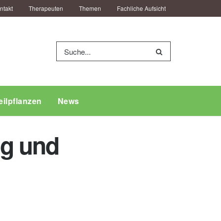
ntakt
Therapeuten
Themen
Fachliche Aufsicht
eilpflanzen
News
ng und