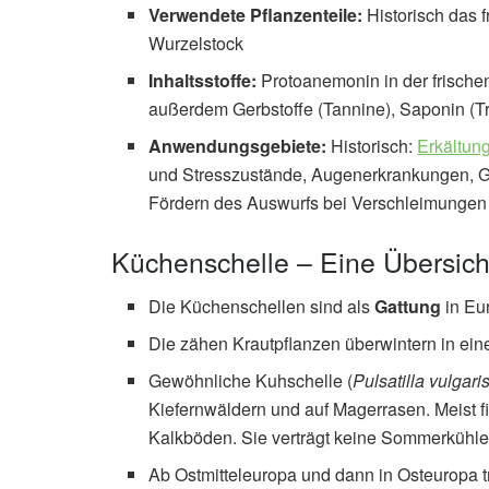
Verwendete Pflanzenteile:
Historisch das 
Wurzelstock
Inhaltsstoffe:
Protoanemonin in der frische
außerdem Gerbstoffe (Tannine), Saponin (Tr
Anwendungsgebiete:
Historisch:
Erkältun
und Stresszustände, Augenerkrankungen, G
Fördern des Auswurfs bei Verschleimunge
Küchenschelle – Eine Übersich
Die Küchenschellen sind als
Gattung
in Eur
Die zähen Krautpflanzen überwintern in ei
Gewöhnliche Kuhschelle (
Pulsatilla vulgari
Kiefernwäldern und auf Magerrasen. Meist fi
Kalkböden. Sie verträgt keine Sommerkühle
Ab Ostmitteleuropa und dann in Osteuropa tr