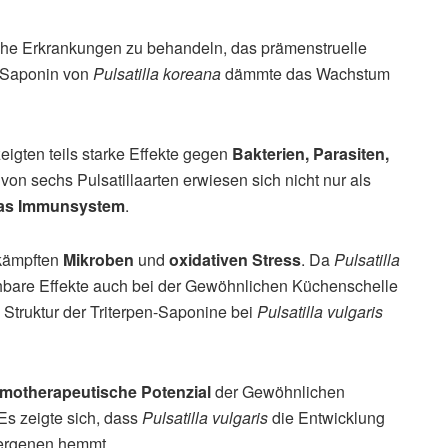
che Erkrankungen zu behandeln, das prämenstruelle
 Saponin von
Pulsatilla koreana
dämmte das Wachstum
zeigten teils starke Effekte gegen
Bakterien, Parasiten,
von sechs Pulsatillaarten erwiesen sich nicht nur als
das Immunsystem
.
kämpften
Mikroben
und
oxidativen Stress
. Da
Pulsatilla
chbare Effekte auch bei der Gewöhnlichen Küchenschelle
e Struktur der Triterpen-Saponine bei
Pulsatilla vulgaris
motherapeutische Potenzial
der Gewöhnlichen
Es zeigte sich, dass
Pulsatilla vulgaris
die Entwicklung
tergenen hemmt.