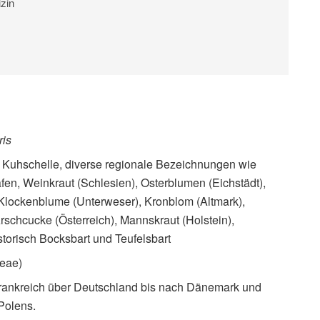
zin
ris
Kuhschelle, diverse regionale Bezeichnungen wie
en, Weinkraut (Schlesien), Osterblumen (Eichstädt),
 Klockenblume (Unterweser), Kronblom (Altmark),
rschcucke (Österreich), Mannskraut (Holstein),
storisch Bocksbart und Teufelsbart
eae)
Frankreich über Deutschland bis nach Dänemark und
Polens.