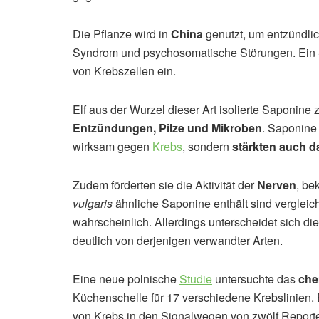
Die Pflanze wird in
China
genutzt, um entzündli
Syndrom und psychosomatische Störungen. Ein
von Krebszellen ein.
Elf aus der Wurzel dieser Art isolierte Saponine 
Entzündungen, Pilze und Mikroben
. Saponine 
wirksam gegen
Krebs
, sondern
stärkten auch 
Zudem förderten sie die Aktivität der
Nerven
, be
vulgaris
ähnliche Saponine enthält sind verglei
wahrscheinlich. Allerdings unterscheidet sich di
deutlich von derjenigen verwandter Arten.
Eine neue polnische
Studie
untersuchte das
che
Küchenschelle für 17 verschiedene Krebslinien. 
von Krebs in den Signalwegen von zwölf Repor