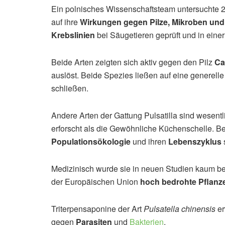
Ein polnisches Wissenschaftsteam untersuchte 
auf ihre
Wirkungen gegen Pilze, Mikroben und
Krebslinien
bei Säugetieren geprüft und in eine
Beide Arten zeigten sich aktiv gegen den Pilz
Ca
auslöst. Beide Spezies ließen auf eine generelle
schließen.
Andere Arten der Gattung Pulsatilla sind wesentl
erforscht als die Gewöhnliche Küchenschelle. B
Populationsökologie
und ihren
Lebenszyklus
Medizinisch wurde sie in neuen Studien kaum bea
der Europäischen Union
hoch bedrohte Pflanz
Triterpensaponine der Art
Pulsatella chinensis
er
gegen
Parasiten
und
Bakterien
.