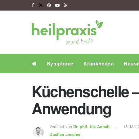
Symptome
Krankheiten
Hausm
Küchenschelle –
Anwendung
Verfasst von
Dr. phil.
Utz Anhalt
16. Mai 
Quellen ansehen