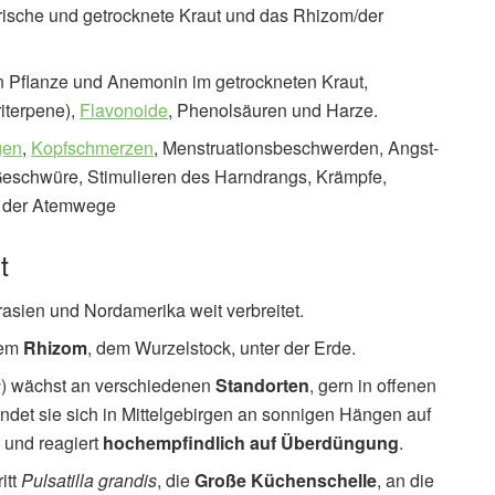
frische und getrocknete Kraut und das Rhizom/der
n Pflanze und Anemonin im getrockneten Kraut,
iterpene),
Flavonoide
, Phenolsäuren und Harze.
gen
,
Kopfschmerzen
, Menstruationsbeschwerden, Angst-
eschwüre, Stimulieren des Harndrangs, Krämpfe,
n der Atemwege
t
asien und Nordamerika weit verbreitet.
nem
Rhizom
, dem Wurzelstock, unter der Erde.
s
) wächst an verschiedenen
Standorten
, gern in offenen
ndet sie sich in Mittelgebirgen an sonnigen Hängen auf
 und reagiert
hochempfindlich auf Überdüngung
.
itt
Pulsatilla grandis
, die
Große Küchenschelle
, an die